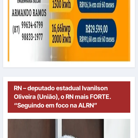
RN – deputado estadual Ivanilson
Oliveira (União), o RN mais FORTE.
“Seguindo em foco na ALRN”