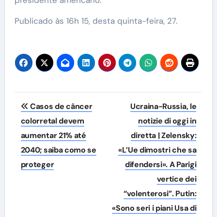
presidente americano.
Publicado às 16h 15, desta quinta-feira, 27.
Navegação
Casos de câncer
Ucraina-Russia, le
de
colorretal devem
notizie di oggi in
aumentar 21% até
diretta | Zelensky:
Post
2040; saiba como se
«L’Ue dimostri che sa
proteger
difendersi». A Parigi
vertice dei
“volenterosi”. Putin:
«Sono seri i piani Usa di