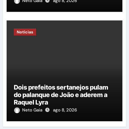
importância do governo George
Neto Gaia
ago 8, 2026
Duarte em relação à construção
de mais uma nova quadra
poliesportiva”
Notícias
Dois prefeitos sertanejos pulam
do palanque de João e aderem a
Raquel Lyra
Neto Gaia
ago 8, 2026