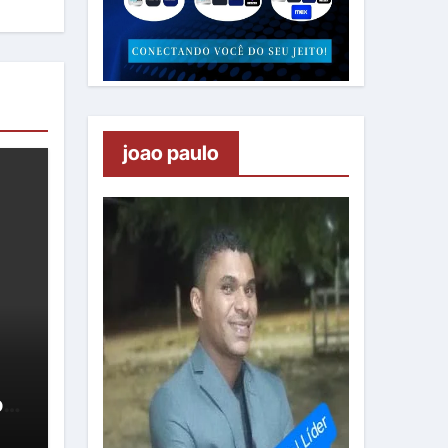
joao paulo
oa
um