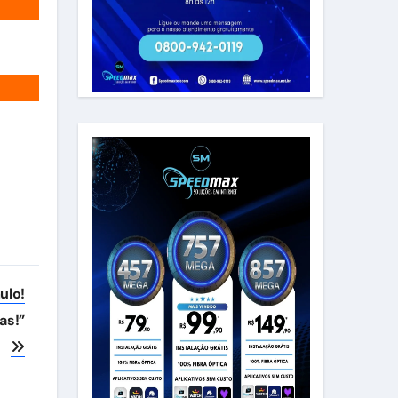
ulo!
as!”