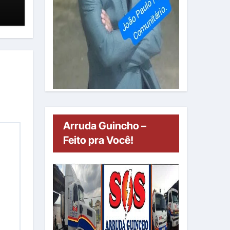
Arruda Guincho –
Feito pra Você!