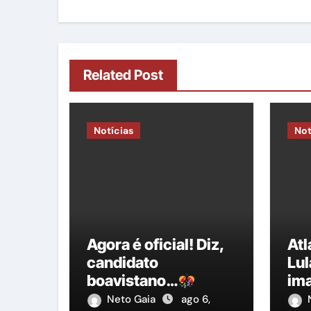
Related Post
Notícias
Not
Agora é oficial! Diz,
At
candidato
Lul
boavistano…
im
ent
Neto Gaia
ago 6,