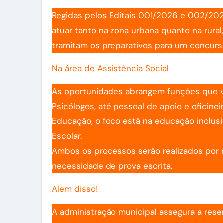
Regidas pelos Editais 001/2026 e 002/2026
atuar tanto na zona urbana quanto na rura
tramitam os preparativos para um concurso
Na área de Assistência Social
As oportunidades abrangem funções que v
Psicólogos, até pessoal de apoio e oficine
Educação, o foco está na educação inclusiv
Escolar.
Ambos os processos serão realizados por me
necessidade de prova escrita.
Alem disso!
A administração municipal assegura a res