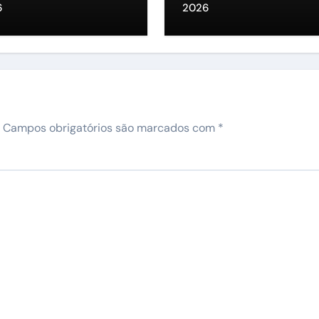
sidência
representante na
6
2026
ALEPE”
Campos obrigatórios são marcados com
*