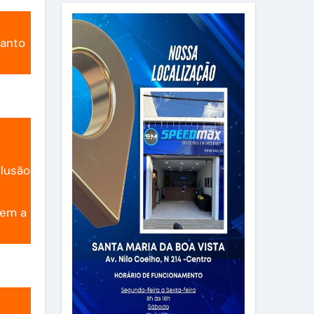
uanto
clusão
sem a