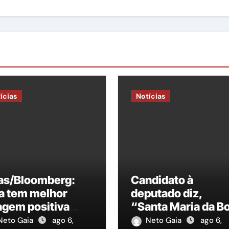
ícias
Notícias
las/Bloomberg:
Candidato à
a tem melhor
deputado diz,
agem positiva
“Santa Maria da B
re candidatos à
Vista, precisa de 
Neto Gaia
ago 6,
Neto Gaia
ago 6,