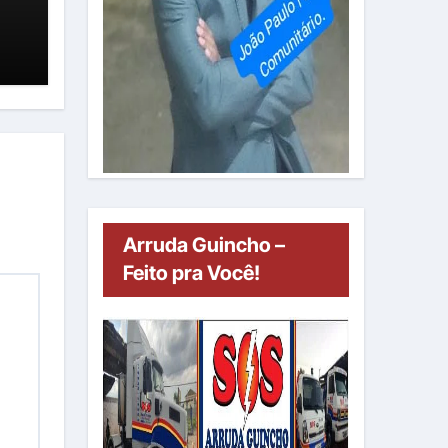
um
Arruda Guincho –
Feito pra Você!