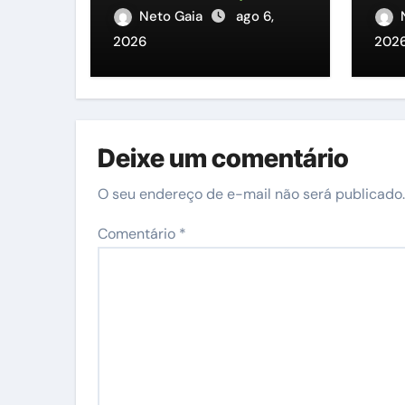
ent
Neto Gaia
ago 6,
Pre
2026
202
Deixe um comentário
O seu endereço de e-mail não será publicado.
Comentário
*