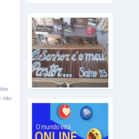
 dos
s não