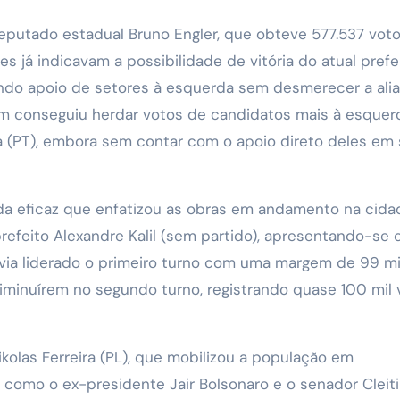
putado estadual Bruno Engler, que obteve 577.537 vot
es já indicavam a possibilidade de vitória do atual prefei
ndo apoio de setores à esquerda sem desmerecer a ali
m conseguiu herdar votos de candidatos mais à esquer
a (PT), embora sem contar com o apoio direto deles em
a eficaz que enfatizou as obras em andamento na cida
efeito Alexandre Kalil (sem partido), apresentando-se
avia liderado o primeiro turno com uma margem de 99 mi
iminuírem no segundo turno, registrando quase 100 mil 
olas Ferreira (PL), que mobilizou a população em
 como o ex-presidente Jair Bolsonaro e o senador Cleit