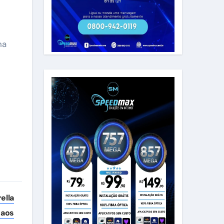
na
ella
 aos