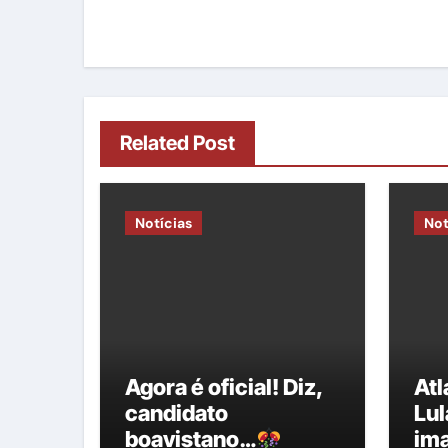
Post
Related Post
Notícias
Not
Agora é oficial! Diz,
At
candidato
Lul
boavistano…
im