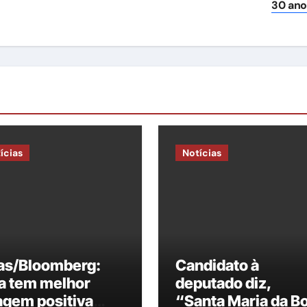
30 an
ícias
Notícias
las/Bloomberg:
Candidato à
a tem melhor
deputado diz,
agem positiva
“Santa Maria da B