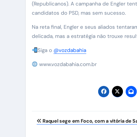
(Republicanos). A campanha de Engler ten
candidatos do PSD, mas sem sucesso.
Na reta final, Engler e seus aliados tenta
delicada, mas a estratégia não trouxe result
Siga o
@vozdabahia
www.vozdabahia.com.br
Navegação
Raquel sege em Foco, com a vitória de S
de