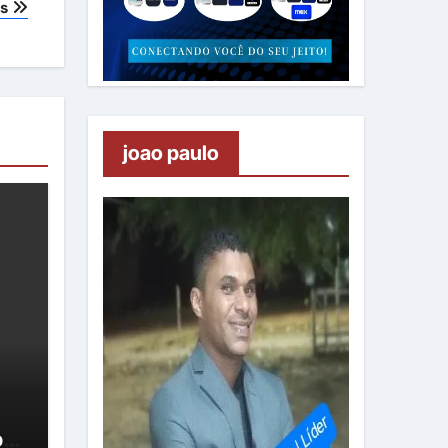
os
joao paulo
oa