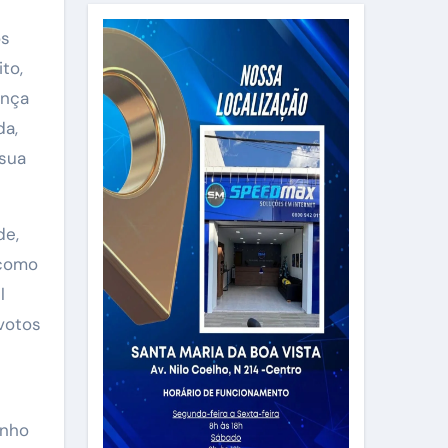
os
to,
ança
da,
 sua
de,
 como
l
votos
inho