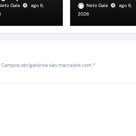
re candidatos à
Vista, precisa de 
Neto Gaia
ago 6,
Neto Gaia
ago 6,
sidência
representante na
6
2026
ALEPE”
Campos obrigatórios são marcados com
*