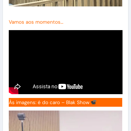
Vamos aos momentos…
Às imagens: é do caro – Blak Show