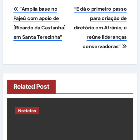
Navegação
“Amplia base no
“E dá o primeiro passo
de
Pajeú com apoio de
para criação de
[Ricardo da Castanha]
diretório em Afrânio; e
Post
em Santa Terezinha”
reúne lideranças
conservadoras”
Related Post
Notícias