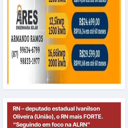
RN – deputado estadual Ivanilson
Oliveira (União), o RN mais FORTE.
“Seguindo em foco na ALRN”