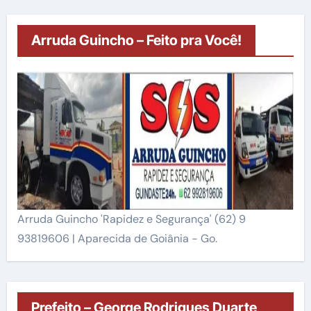
Arruda Guincho – Feito pra Você!
Arruda Guincho 'Rapidez e Segurança' (62) 9
93819606 | Aparecida de Goiânia - Go.
Prefeito – George Rodrigues Duarte