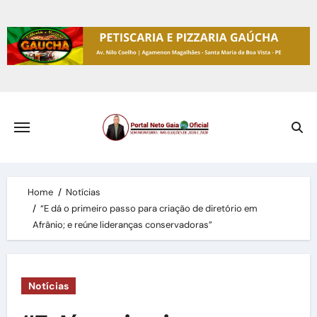
Skip
to
content
Home
Notícias
“E dá o primeiro passo para criação de diretório em
Afrânio; e reúne lideranças conservadoras”
Notícias