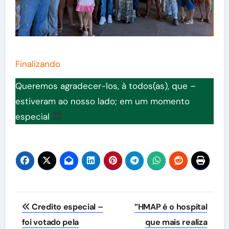
Finalizando
Queremos agradecer-los, à todos(as), que –
estiveram ao nosso lado; em um momento
especial
Navegação
Credito especial –
”HMAP é o hospital
de
foi votado pela
que mais realiza