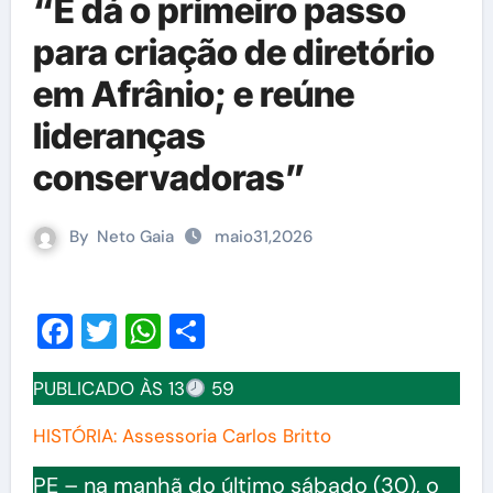
“E dá o primeiro passo
para criação de diretório
em Afrânio; e reúne
lideranças
conservadoras”
By
Neto Gaia
maio31,2026
Facebook
Twitter
WhatsApp
Share
PUBLICADO ÀS 13
59
HISTÓRIA: Assessoria Carlos Britto
PE – na manhã do último sábado (30), o