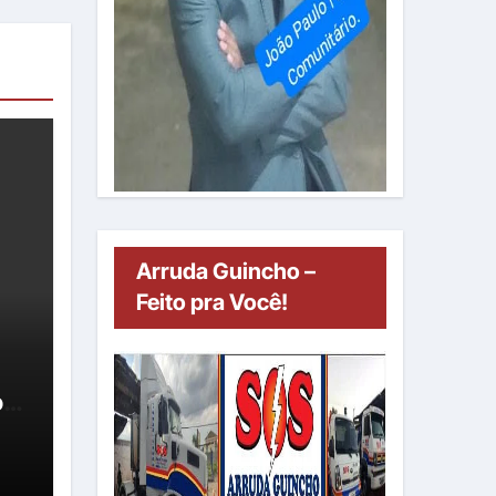
Arruda Guincho –
Feito pra Você!
oa
um