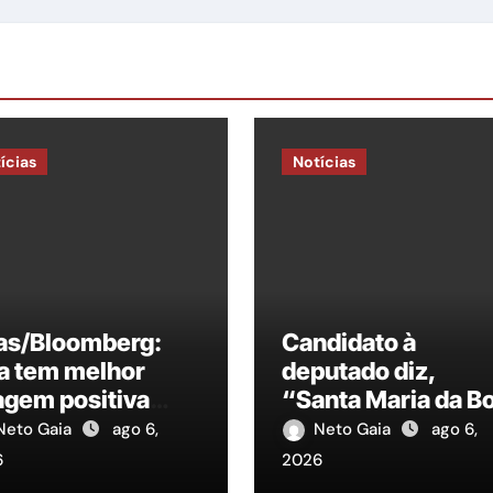
ícias
Notícias
las/Bloomberg:
Candidato à
a tem melhor
deputado diz,
agem positiva
“Santa Maria da B
re candidatos à
Vista, precisa de 
Neto Gaia
ago 6,
Neto Gaia
ago 6,
sidência
representante na
6
2026
ALEPE”