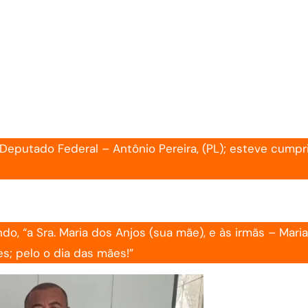
 Deputado Federal – Antônio Pereira, (PL); esteve cumpr
, “a Sra. Maria dos Anjos (sua mãe), e às irmãs – Mari
es; pelo o dia das mães!”