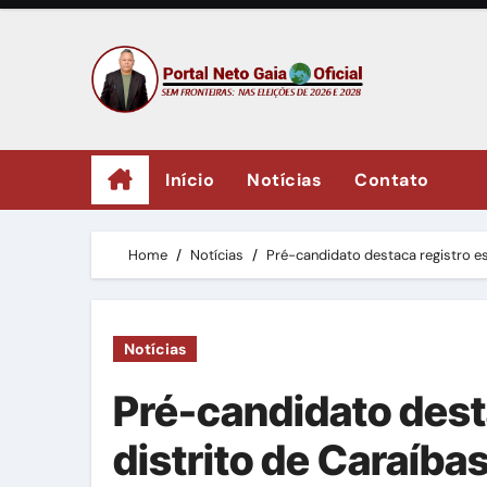
Skip
to
content
Início
Notícias
Contato
Home
Notícias
Pré-candidato destaca registro es
Notícias
Pré-candidato dest
distrito de Caraíba