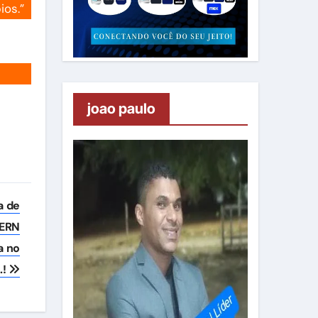
ios.”
joao paulo
a de
UERN
a no
…!