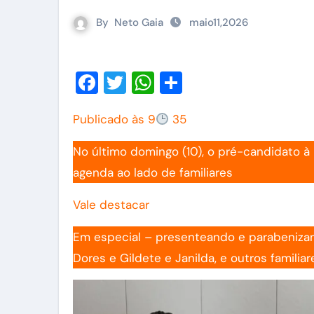
By
Neto Gaia
maio11,2026
Facebook
Twitter
WhatsApp
Share
Publicado às 9
35
No último domingo (10), o pré-candidato à
agenda ao lado de familiares
Vale destacar
Em especial – presenteando e parabenizando
Dores e Gildete e Janilda, e outros familiar