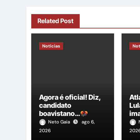
Related Post
Notícias
Not
Agora é oficial! Diz,
At
candidato
Lul
boavistano…
im
ent
Neto Gaia
ago 6,
Pre
2026
202