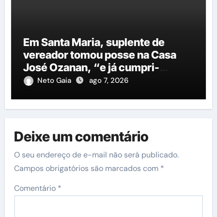
Em Santa Maria, suplente de
vereador tomou posse na Casa
José Ozanan, “e já cumpri-
agenda ao lado do prefeito George
Neto Gaia
ago 7, 2026
Duarte, em Petrolina”
Deixe um comentário
O seu endereço de e-mail não será publicado.
Campos obrigatórios são marcados com
*
Comentário
*