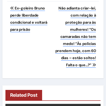
Navegação
Ex-goleiro Bruno
Não adianta criar-lei,
de
perde liberdade
com relação à
condicional e voltará
proteção para às
Post
para prisão
mulheres! “Os
camaradas não tem
medo! “Às policias
prendem hoje, com 60
dias – estão soltos!
Falta o que…?”
Related Post