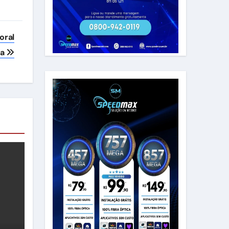
oral
la