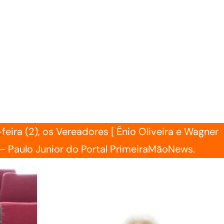
eira (2), os Vereadores [ Ênio Oliveira e Wagner
– Paulo Junior do Portal PrimeiraMãoNews.