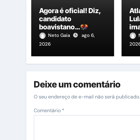
Agora é oficial! Diz,
At
candidato
Lul
boavistano…
im
ent
Neto Gaia
ago 6,
Pre
2026
202
Deixe um comentário
O seu endereço de e-mail não será publicado.
Comentário
*