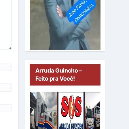
Arruda Guincho –
Feito pra Você!