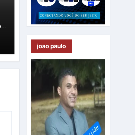
oa
um
joao paulo