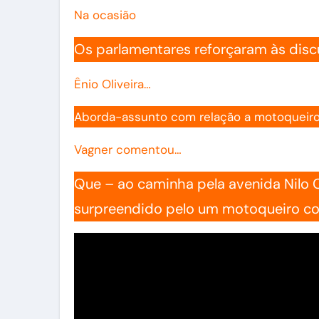
Na ocasião
Os parlamentares reforçaram às discu
Ênio Oliveira…
Aborda-assunto com relação a motoqueiros
Vagner comentou…
Que – ao caminha pela avenida Nilo C
surpreendido pelo um motoqueiro com