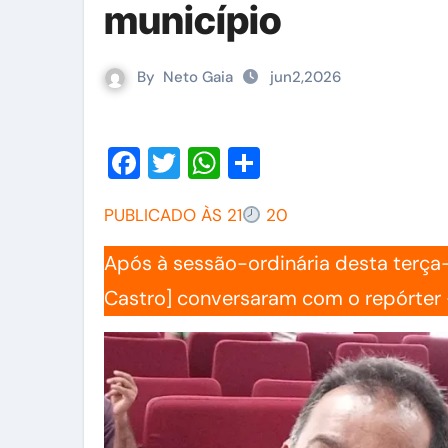
município
By
Neto Gaia
jun2,2026
Facebook
Twitter
WhatsApp
Share
PUBLICADO ÀS 21
20
Após à sessão-ordinária desta terça-f
Castro] conversaram com o repórter 