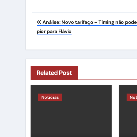
Navegação
Análise: Novo tarifaço – Timing não pode
de
pior para Flávio
Post
Related Post
Notícias
Not