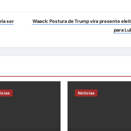
ria ser
Waack: Postura de Trump vira presente eleit
para Lu
ícias
Notícias