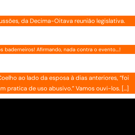
ssões, da Decima-Oitava reunião legislativa.
 baderneiros! Afirmando, nada contra o evento….!
oelho ao lado da esposa à dias anteriores, “foi
 pratica de uso abusivo.” Vamos ouvi-los. […]