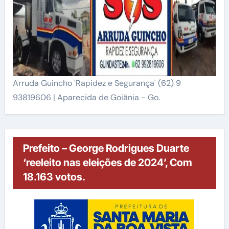
Arruda Guincho 'Rapidez e Segurança' (62) 9
93819606 | Aparecida de Goiânia - Go.
Prefeito – George Rodrigues Duarte
‘reeleito nas eleições de 2024’, Com
18.163 votos.