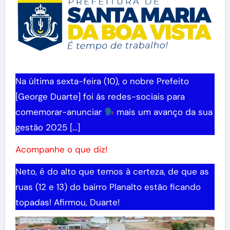
Na última sexta-feira (10), o nobre Prefeito
[George Duarte] foi às redes-sociais para
comemorar-anunciar
mais um avanço da sua
gestão 2025 […]
Acompanhe o que diz!
Neto, é do alto que temos à certeza, de que as
ruas (12 e 13) do bairro Planalto estão ficando
topadas! Afirmou, Duarte!