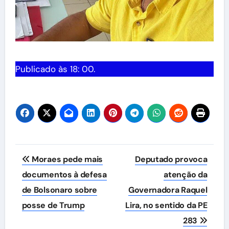
Publicado às 18: 00.
Navegação
Moraes pede mais
Deputado provoca
de
documentos à defesa
atenção da
de Bolsonaro sobre
Governadora Raquel
Post
posse de Trump
Lira, no sentido da PE
283