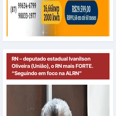
RN – deputado estadual Ivanilson
Oliveira (União), o RN mais FORTE.
“Seguindo em foco na ALRN”