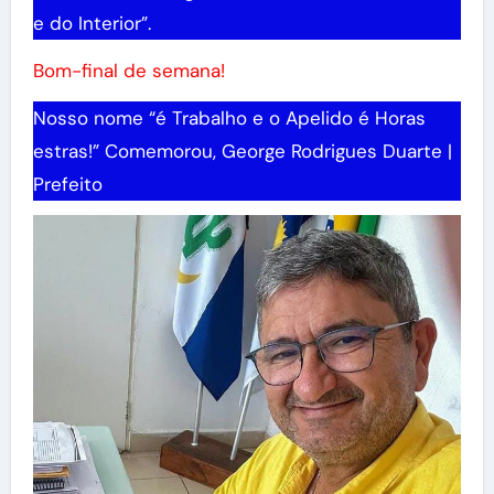
e do Interior”.
Bom-final de semana!
Nosso nome “é Trabalho e o Apelido é Horas
estras!” Comemorou, George Rodrigues Duarte |
Prefeito