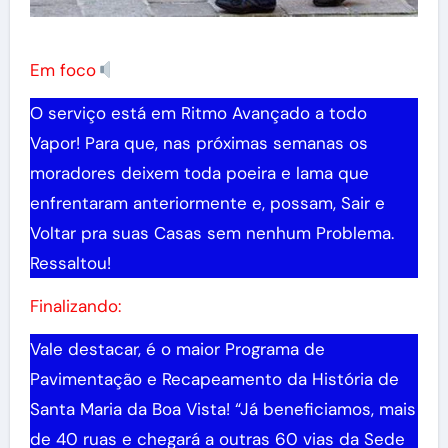
Em foco
O serviço está em Ritmo Avançado a todo
Vapor! Para que, nas próximas semanas os
moradores deixem toda poeira e lama que
enfrentaram anteriormente e, possam, Sair e
Voltar pra suas Casas sem nenhum Problema.
Ressaltou!
Finalizando:
Vale destacar, é o maior Programa de
Pavimentação e Recapeamento da História de
Santa Maria da Boa Vista! “Já beneficiamos, mais
de 40 ruas e chegará a outras 60 vias da Sede