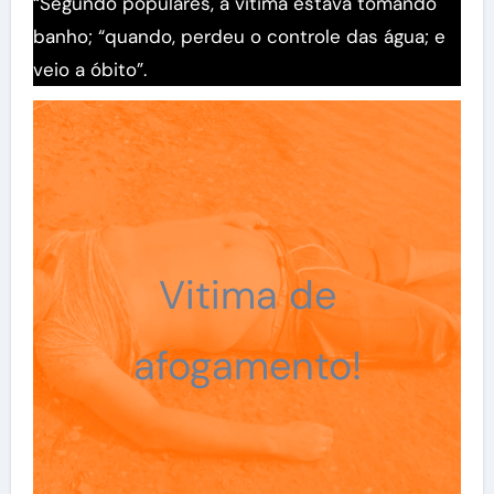
“Segundo populares, a vitima estava tomando
banho; “quando, perdeu o controle das água; e
veio a óbito”.
Vitima de
afogamento!