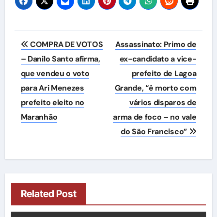
Navegação
COMPRA DE VOTOS
Assassinato: Primo de
de
– Danilo Santo afirma,
ex-candidato a vice-
que vendeu o voto
prefeito de Lagoa
Post
para Ari Menezes
Grande, “é morto com
prefeito eleito no
vários disparos de
Maranhão
arma de foco – no vale
do São Francisco”
Related Post