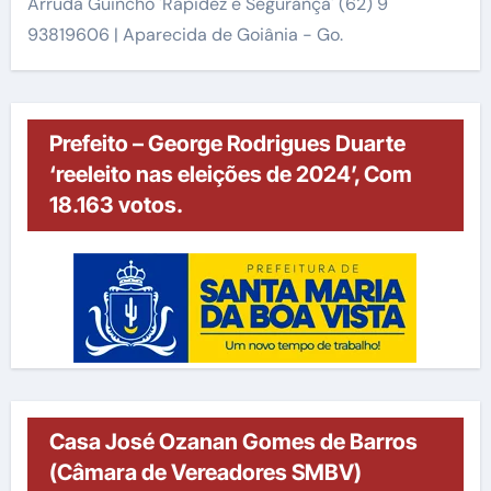
Arruda Guincho 'Rapidez e Segurança' (62) 9
93819606 | Aparecida de Goiânia - Go.
Prefeito – George Rodrigues Duarte
‘reeleito nas eleições de 2024’, Com
18.163 votos.
Casa José Ozanan Gomes de Barros
(Câmara de Vereadores SMBV)