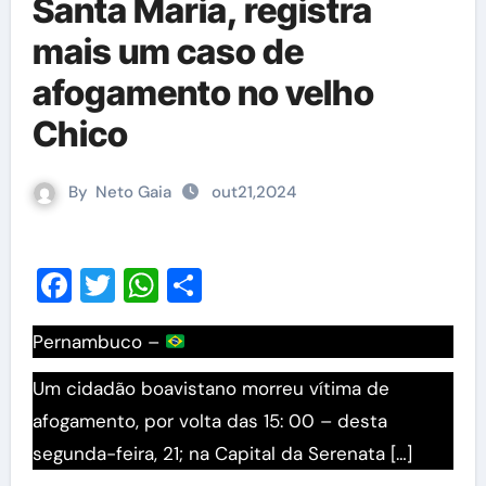
Santa Maria, registra
mais um caso de
afogamento no velho
Chico
By
Neto Gaia
out21,2024
Facebook
Twitter
WhatsApp
Share
Pernambuco –
Um cidadão boavistano morreu vítima de
afogamento, por volta das 15: 00 – desta
segunda-feira, 21; na Capital da Serenata […]