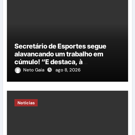
Secretário de Esportes segue
alavancando um trabalho em
cúmulo! “E destaca, à
importância do governo George
Neto Gaia
ago 8, 2026
Duarte em relação à construção
de mais uma nova quadra
poliesportiva”
Notícias