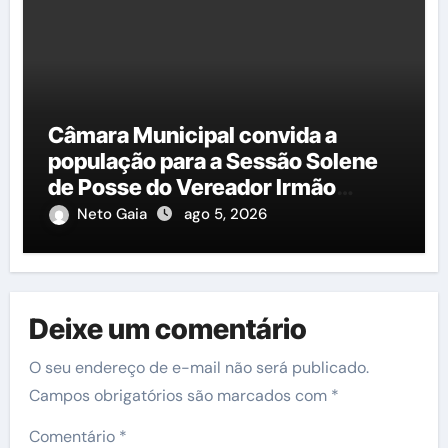
Câmara Municipal convida a
população para a Sessão Solene
de Posse do Vereador Irmão
Cícero
Neto Gaia
ago 5, 2026
Deixe um comentário
O seu endereço de e-mail não será publicado.
Campos obrigatórios são marcados com
*
Comentário
*