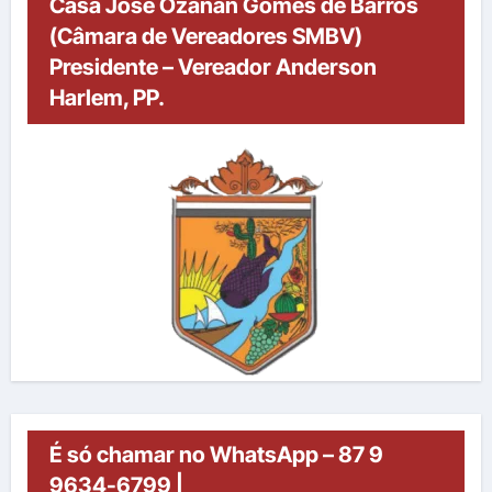
Casa José Ozanan Gomes de Barros
(Câmara de Vereadores SMBV)
Presidente – Vereador Anderson
Harlem, PP.
É só chamar no WhatsApp – 87 9
9634-6799 |