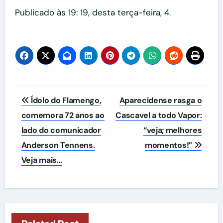
Publicado às 19: 19, desta terça-feira, 4.
Navegação
Ídolo do Flamengo,
Aparecidense rasga o
de
comemora 72 anos ao
Cascavel a todo Vapor:
lado do comunicador
“veja; melhores
Post
Anderson Tennens.
momentos!”
Veja mais…