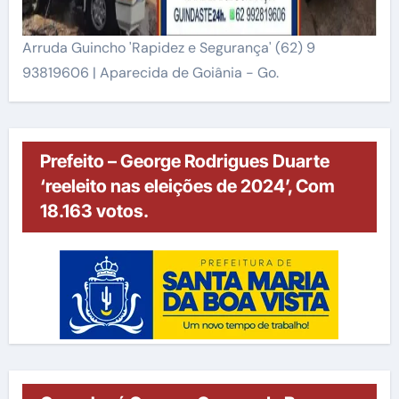
Arruda Guincho 'Rapidez e Segurança' (62) 9
93819606 | Aparecida de Goiânia - Go.
Prefeito – George Rodrigues Duarte
‘reeleito nas eleições de 2024’, Com
18.163 votos.