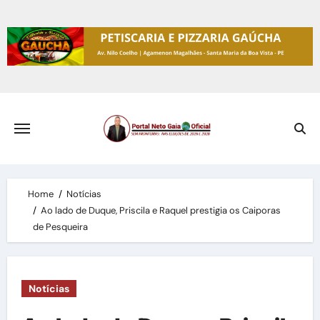
Skip
to
content
Home
Notícias
Ao lado de Duque, Priscila e Raquel prestigia os Caiporas
de Pesqueira
Notícias