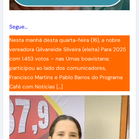
Segue…
Nesta manhã desta quarta-feira (16), a nobre
vereadora Gilvaneide Silveira (eleita) Para 2025
com 1.453 votos – nas Urnas boavistana;
participou ao lado dos comunicadores,
Francisco Martins e Pablo Barros do Programa
Café com Noticias […]