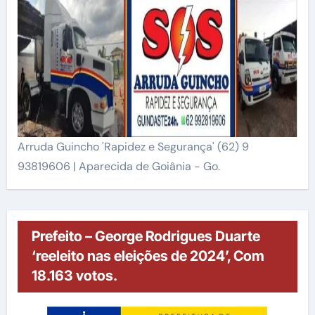
Arruda Guincho 'Rapidez e Segurança' (62) 9
93819606 | Aparecida de Goiânia - Go.
Prefeito – George Rodrigues Duarte
‘reeleito nas eleições de 2024’, Com
18.163 votos.