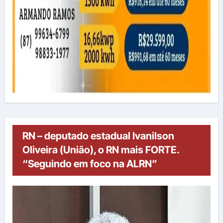
RN – deputado estadual Ivanilson
Oliveira (União), o RN mais FORTE.
“Seguindo em foco na ALRN”