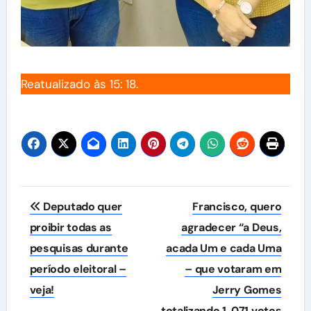
Reatualizado às 15: 18.
Navegação
Deputado quer
Francisco, quero
de
proibir todas as
agradecer “a Deus,
pesquisas durante
acada Um e cada Uma
Post
período eleitoral –
– que votaram em
veja!
Jerry Gomes
totalizando 1. 071 votos