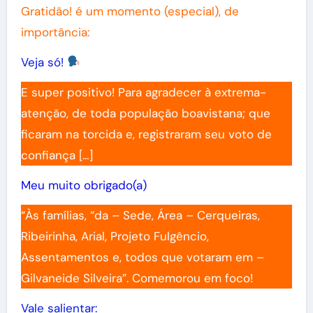
Gratidão! é um momento (especial), de
importância:
Veja só!
E super positivo! Para agradecer à extrema-
atenção, de toda população boavistana; que
ficaram na torcida e, registraram seu voto de
confiança […]
Meu muito obrigado(a)
“Às famílias, “da – Sede, Área – Cerqueiras,
Ribeirinha, Arial, Projeto Fulgêncio,
Assentamentos e, todos que votaram em –
Gilvaneide Silveira”. Comemorou em foco!
Vale salientar: