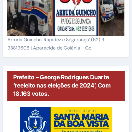
Arruda Guincho 'Rapidez e Segurança' (62) 9
93819606 | Aparecida de Goiânia - Go.
Prefeito – George Rodrigues Duarte
‘reeleito nas eleições de 2024’, Com
18.163 votos.