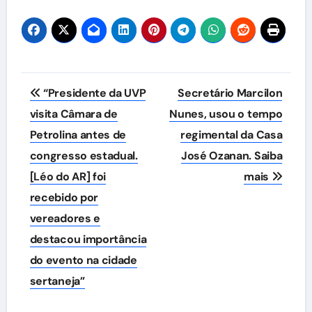
Navegação
“Presidente da UVP
Secretário Marcilon
de
visita Câmara de
Nunes, usou o tempo
Petrolina antes de
regimental da Casa
Post
congresso estadual.
José Ozanan. Saiba
[Léo do AR] foi
mais
recebido por
vereadores e
destacou importância
do evento na cidade
sertaneja”