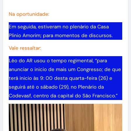
Na oportunidade:
Em seguida, estiveram no plenário da Casa
Plinio Amorim; para momentos de discursos.
Vale ressaltar:
Léo do AR usou o tempo regimental, “para
anunciar o inicio de mais um Congresso; de que
terá inicio às 9: 00 desta quarta-feira (26) e
seguirá até o sábado (29), no Plenário da
Codevasf, centro da capital do São Francisco.”