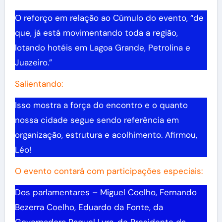
O reforço em relação ao Cúmulo do evento, “de
que, já está movimentando toda a região,
lotando hotéis em Lagoa Grande, Petrolina e
Juazeiro.”
Salientando:
Isso mostra a força do encontro e o quanto
nossa cidade segue sendo referência em
organização, estrutura e acolhimento. Afirmou,
Léo!
O evento contará com participações especiais:
Dos parlamentares – Miguel Coelho, Fernando
Bezerra Coelho, Eduardo da Fonte, da