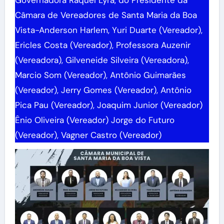
Governadora Raquel Lyra, do Presidente da
Câmara de Vereadores de Santa Maria da Boa
Vista-Anderson Harlem, Yuri Duarte (Vereador),
Ericles Costa (Vereador), Professora Auzenir
(Vereadora), Gilveneide Silveira (Vereadora),
Marcio Som (Vereador), Antônio Guimarães
(Vereador), Jerry Gomes (Vereador), Antônio
Pica Pau (Vereador), Joaquim Junior (Vereador)
Ênio Oliveira (Vereador) Jorge do Futuro
(Vereador), Vagner Castro (Vereador)