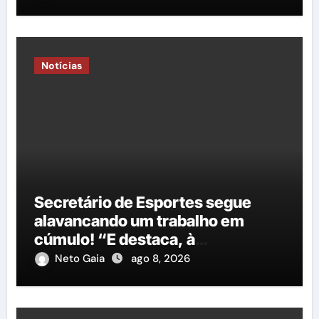
Justiça Eleitoral
Notícias
Secretário de Esportes segue
alavancando um trabalho em
cúmulo! “E destaca, à
importância do governo George
Neto Gaia
ago 8, 2026
Duarte em relação à construção
de mais uma nova quadra
poliesportiva”