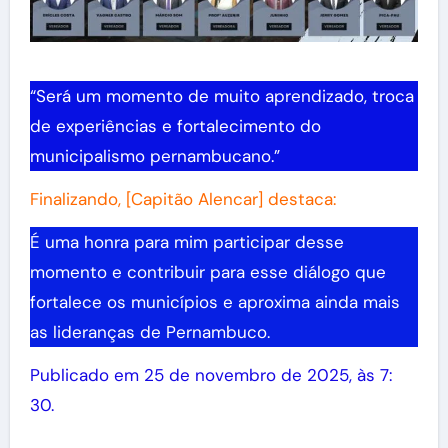
“Será um momento de muito aprendizado, troca
de experiências e fortalecimento do
municipalismo pernambucano.”
Finalizando, [Capitão Alencar] destaca:
É uma honra para mim participar desse
momento e contribuir para esse diálogo que
fortalece os municípios e aproxima ainda mais
as lideranças de Pernambuco.
Publicado em 25 de novembro de 2025, às 7:
30.