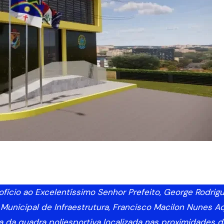
ofício ao Excelentíssimo Senhor Prefeito, George Rodrig
 Municipal de Infraestrutura, Francisco Macilon Nunes Aq
a da quadra poliesportiva localizada nas proximidades d