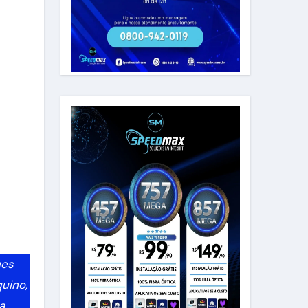
ues
uino,
a