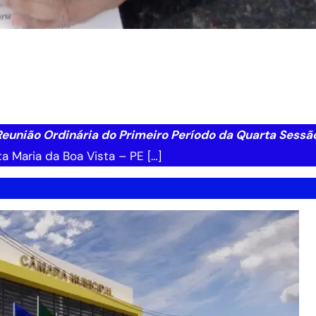
eunião Ordinária do Primeiro Período da Quarta Sessã
 Maria da Boa Vista – PE […]