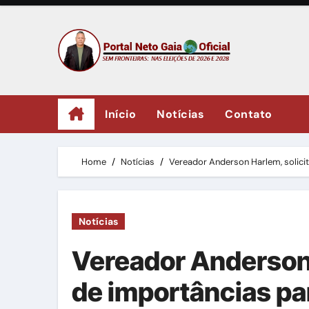
Skip
to
content
Início
Notícias
Contato
Home
Notícias
Vereador Anderson Harlem, solicit
Notícias
Vereador Anderson 
de importâncias par