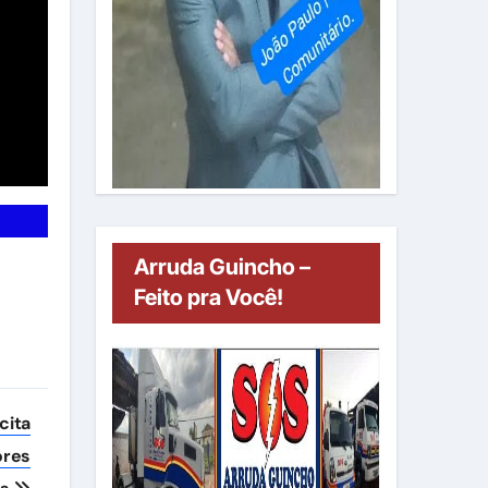
Arruda Guincho –
Feito pra Você!
cita
ores