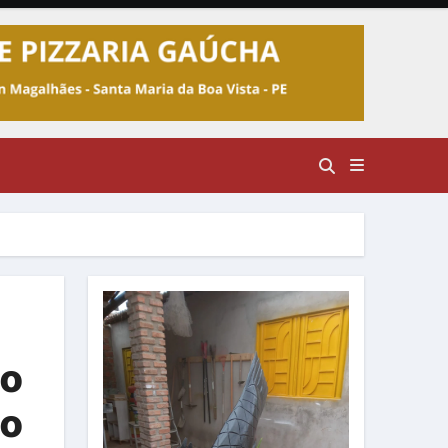
ão
no