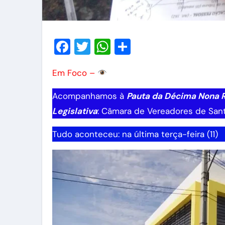
Facebook
Twitter
WhatsApp
Share
Em Foco –
Acompanhamos à
Pauta da Décima Nona R
Legislativa
: Câmara de Vereadores de Santa
Tudo aconteceu: na última terça-feira (11)