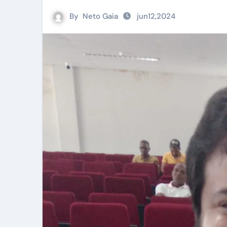
By
Neto Gaia
jun12,2024