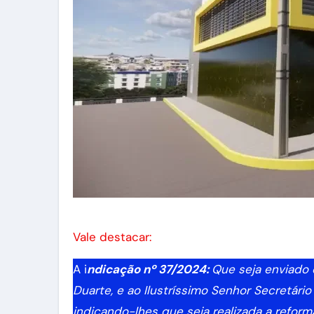
Vale destacar:
A i
ndicação nº 37/2024:
Que seja enviado 
Duarte, e ao Ilustríssimo Senhor Secretário
indicando-lhes que seja realizada a reform