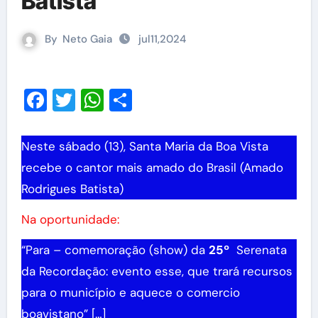
Batista
By
Neto Gaia
jul11,2024
Facebook
Twitter
WhatsApp
Share
Neste sábado (13), Santa Maria da Boa Vista
recebe o cantor mais amado do Brasil (Amado
Rodrigues Batista)
Na oportunidade:
“Para – comemoração (show) da
25º
Serenata
da Recordação: evento esse, que trará recursos
para o município e aquece o comercio
boavistano” […]