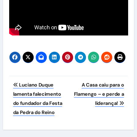
Navegação
Luciano Duque
A Casa caiu para o
de
lamenta falecimento
Flamengo – e perde a
do fundador da Festa
liderança!
Post
da Pedra do Reino