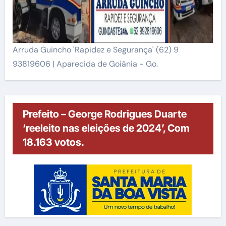
Arruda Guincho 'Rapidez e Segurança' (62) 9
93819606 | Aparecida de Goiânia - Go.
Prefeito – George Rodrigues Duarte
‘reeleito nas eleições de 2024’, Com
18.163 votos.