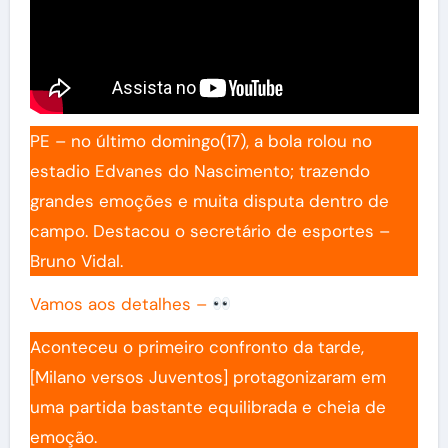
PE – no último domingo(17), a bola rolou no
estadio Edvanes do Nascimento; trazendo
grandes emoções e muita disputa dentro de
campo. Destacou o secretário de esportes –
Bruno Vidal.
Vamos aos detalhes –
Aconteceu o primeiro confronto da tarde,
[Milano versos Juventos] protagonizaram em
uma partida bastante equilibrada e cheia de
emoção.