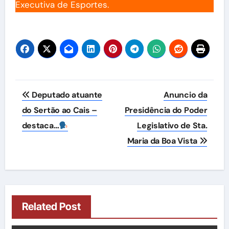
Executiva de Esportes.
Navegação
Deputado atuante
Anuncio da
de
do Sertão ao Cais –
Presidência do Poder
destaca…
Legislativo de Sta.
Post
Maria da Boa Vista
Related Post