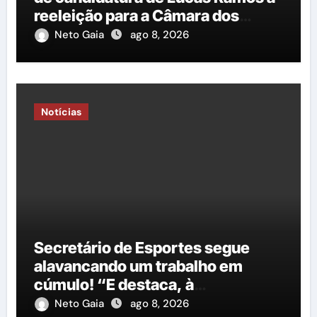
reeleição para a Câmara dos
Deputados é protocolado na
Neto Gaia
ago 8, 2026
Justiça Eleitoral
Notícias
Secretário de Esportes segue
alavancando um trabalho em
cúmulo! “E destaca, à
importância do governo George
Neto Gaia
ago 8, 2026