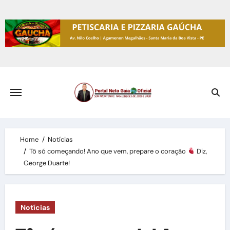
Skip
to
content
Home
Notícias
Tô só começando! Ano que vem, prepare o coração
Diz,
George Duarte!
Notícias