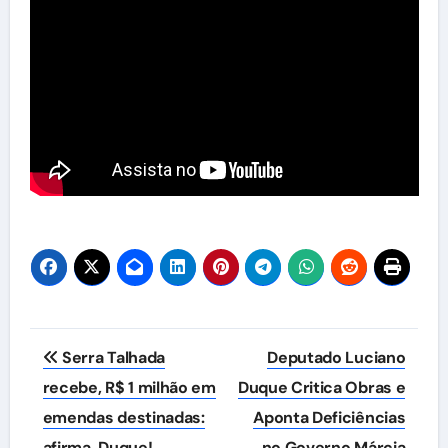
Navegação
Serra Talhada
Deputado Luciano
de
recebe, R$ 1 milhão em
Duque Critica Obras e
emendas destinadas:
Aponta Deficiências
Post
afirma, Duque!
no Governo Márcia