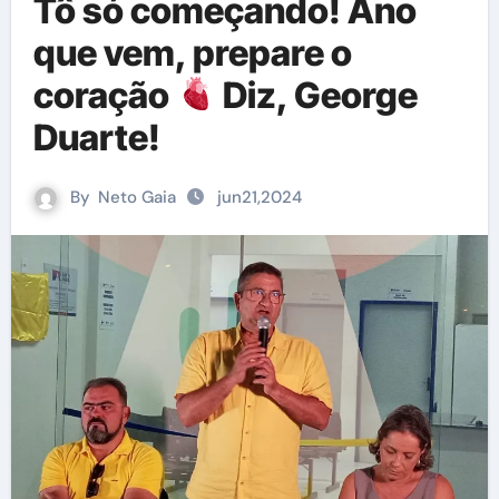
Tô só começando! Ano
que vem, prepare o
coração
Diz, George
Duarte!
By
Neto Gaia
jun21,2024