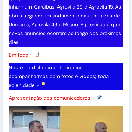
Inhanhum, Caraíbas, Agrovila 29 e Agrovila 15. As
obras seguem em andamento nas unidades de
Urimamã, Agrovila 43 e Milano. A previsão é que
novos anúncios ocorram ao longo dos próximos
dias.
Em foco –
Neste cordial momento, iremos
acompanharmos com fotos e vídeos; toda
solenidade –
Apresentação dos comunicadores –