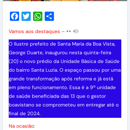
Facebook
Twitter
WhatsApp
Share
Vamos aos destaques –
O Ilustre prefeito de Santa Maria da Boa Vista,
George Duarte, inaugurou nesta quinta-feira
(20) o novo prédio da Unidade Básica de Saúde
do bairro Santa Luzia. O espaço passou por uma
grande transformação após reforma e já está
em pleno funcionamento. Essa é a 9ª unidade
de saúde beneficiada das 13 que o gestor
boavistano se comprometeu em entregar até o
final de 2024.
Na ocasião: