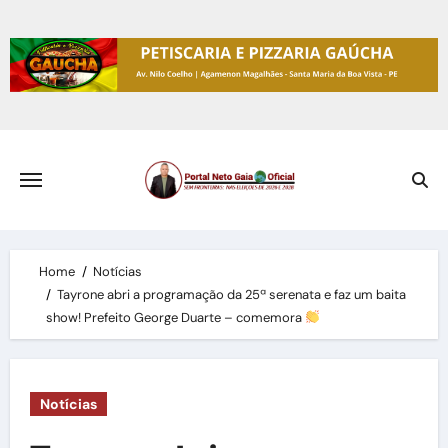
Skip
to
content
Home
Notícias
Tayrone abri a programação da 25ª serenata e faz um baita
show! Prefeito George Duarte – comemora
Notícias