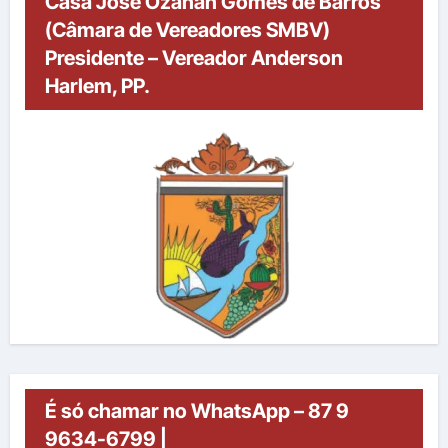
Casa José Ozanan Gomes de Barros
(Câmara de Vereadores SMBV)
Presidente – Vereador Anderson
Harlem, PP.
É só chamar no WhatsApp – 87 9
9634-6799 |