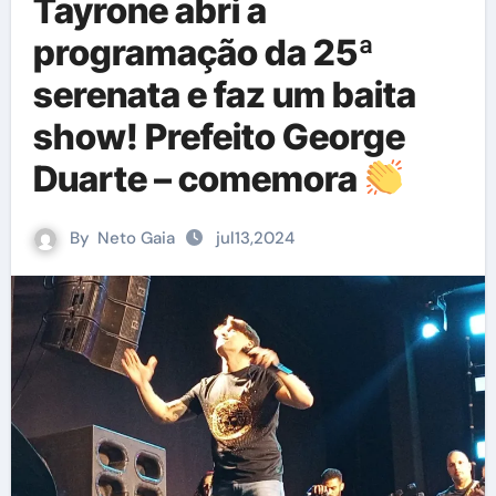
Tayrone abri a
programação da 25ª
serenata e faz um baita
show! Prefeito George
Duarte – comemora
By
Neto Gaia
jul13,2024