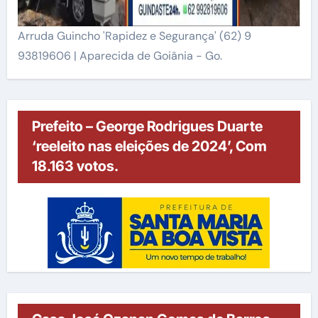
Arruda Guincho 'Rapidez e Segurança' (62) 9
93819606 | Aparecida de Goiânia - Go.
Prefeito – George Rodrigues Duarte
‘reeleito nas eleições de 2024’, Com
18.163 votos.