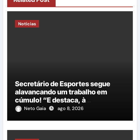
Notícias
Secretário de Esportes segue
alavancando um trabalho em
cúmulo! “E destaca, à
importância do governo George
Neto Gaia
ago 8, 2026
Duarte em relação à construção
de mais uma nova quadra
poliesportiva”