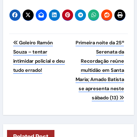
Navegação
Goleiro Ramón
Primeira noite da 25ª
de
Souza – tentar
Serenata da
intimidar policial e deu
Recordação reúne
Post
tudo errado!
multidão em Santa
Maria; Amado Batista
se apresenta neste
sábado (13)
Related Post