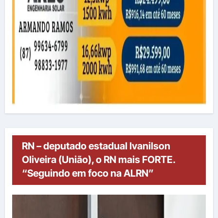
RN – deputado estadual Ivanilson
Oliveira (União), o RN mais FORTE.
“Seguindo em foco na ALRN”