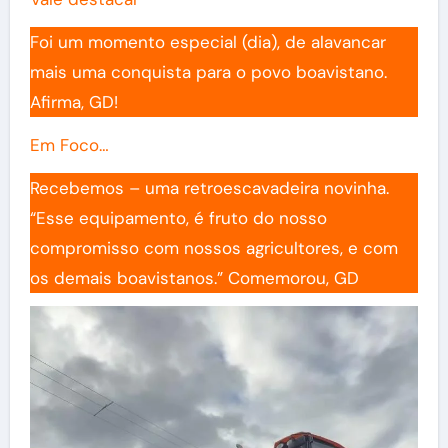
Foi um momento especial (dia), de alavancar
mais uma conquista para o povo boavistano.
Afirma, GD!
Em Foco…
Recebemos – uma retroescavadeira novinha.
“Esse equipamento, é fruto do nosso
compromisso com nossos agricultores, e com
os demais boavistanos.” Comemorou, GD