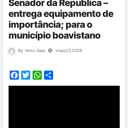
Senador da Republica –
entrega equipamento de
importância; para o
município boavistano
By
Neto Gaia
maio23,2026
Facebook
Twitter
WhatsApp
Share