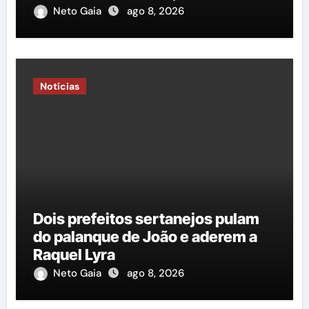
importância do governo George
Neto Gaia
ago 8, 2026
Duarte em relação à construção
de mais uma nova quadra
poliesportiva”
Notícias
Dois prefeitos sertanejos pulam
do palanque de João e aderem a
Raquel Lyra
Neto Gaia
ago 8, 2026