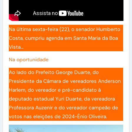
Na última sexta-feira (22), o senador Humberto
Costa, cumpriu agenda em Santa Maria da Boa
Vista…
Na oportunidade
Ao lado do Prefeito George Duarte, do
Presidente da Câmara de vereadores Anderson
Harlem, do vereador e pré-candidato à
deputado estadual Yuri Duarte, da vereadora
Professora Auzenir e do vereador campeão de
votos nas eleições de 2024-Ênio Oliveira.