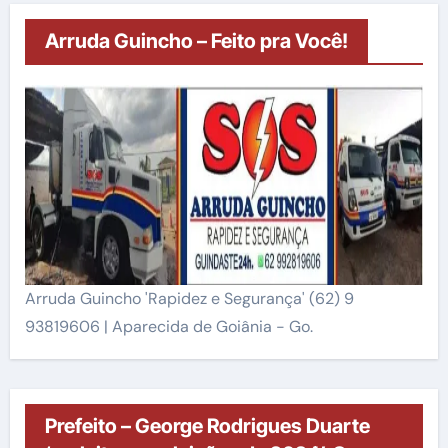
Arruda Guincho – Feito pra Você!
Arruda Guincho 'Rapidez e Segurança' (62) 9
93819606 | Aparecida de Goiânia - Go.
Prefeito – George Rodrigues Duarte