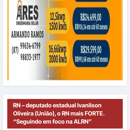
RN – deputado estadual Ivanilson
Oliveira (União), o RN mais FORTE.
“Seguindo em foco na ALRN”