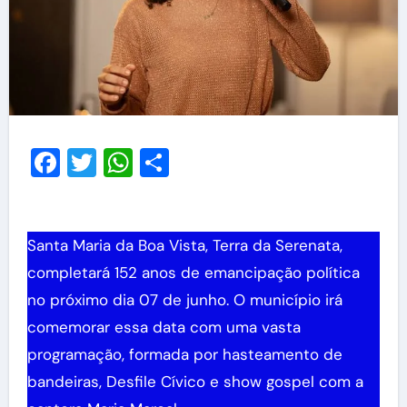
Facebook
Twitter
WhatsApp
Share
Santa Maria da Boa Vista, Terra da Serenata,
completará 152 anos de emancipação política
no próximo dia 07 de junho. O município irá
comemorar essa data com uma vasta
programação, formada por hasteamento de
bandeiras, Desfile Cívico e show gospel com a