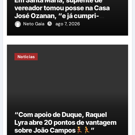
Em Santa Maria, suplente de
vereador tomou posse na Casa
José Ozanan, “e já cumpri-
agenda ao lado do prefeito George
Neto Gaia
ago 7, 2026
Duarte, em Petrolina”
Notícias
“Com apoio de Duque, Raquel
Lyra abre 20 pontos de vantagem
sobre João Campos
”