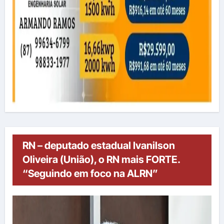
RN – deputado estadual Ivanilson
Oliveira (União), o RN mais FORTE.
“Seguindo em foco na ALRN”