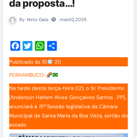
da proposta…!
By
Neto Gaia
maio12,2026
Facebook
Twitter
WhatsApp
Share
Publicado às 10
20
PERNAMBUCO-
Na tarde desta terça-feira (12), o Sr. Presidente
[Anderson Harlem Alves Gonçalves Santos , PP],
anunciará à
15ª
Sessão legislativa da Câmara
Municipal de Santa Maria da Boa Vista, sertão do
estado