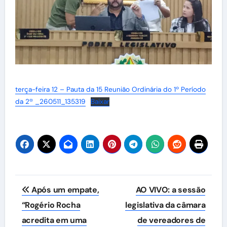
terça-feira 12 – Pauta da 15 Reunião Ordinária do 1º Período
da 2ª _260511_135319
Baixar
Navegação
Após um empate,
AO VIVO: a sessão
de
“Rogério Rocha
legislativa da câmara
acredita em uma
de vereadores de
Post