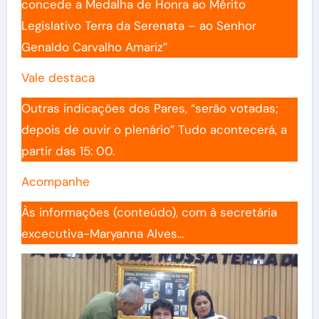
concede a Medalha de Honra ao Mérito
Legislativo Terra da Serenata – ao Senhor
Genaldo Carvalho Amariz”
Vale destaca
Outras indicações dos Pares, “serão votadas;
depois de ouvir o plenário” Tudo acontecerá, a
partir das 15: 00.
Acompanhe
Às informações (conteúdo), com à secretária
excecutiva-Maryanna Alves…