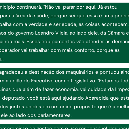
cípio continuará. “Não vai parar por aqui. Já estou
 para a área da saúde, porque sei que essa é uma priori
abalha com a verdade e seriedade, as coisas acontecem.
os do governo Leandro Vilela, ao lado dele, da Câmara 
r ainda mais. Esses equipamentos vão atender às deman
perador vai trabalhar com mais conforto, porque as
u.
agradeceu a destinação dos maquinários e pontuou ain
m a união do Executivo com o Legislativo. “Estamos to
inas que além de fazer economia, vai cuidade da limpe
, deputado, você está aqui ajudando Aparecida que est
dos juntos unidos em um único propósito que é a melho
ele ao lado dos parlamentares.
 o compromisso da gestão com o uso responsável dos rec