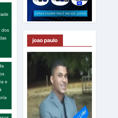
dade
e dos
das
joao paulo
da
dos
za e
á
ria
ursos