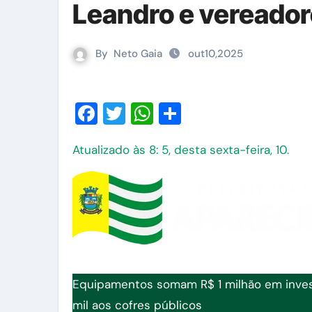
Leandro e vereado
By
Neto Gaia
out10,2025
Facebook
Twitter
WhatsApp
Share
Atualizado às 8: 5, desta sexta-feira, 10.
Equipamentos somam R$ 1 milhão em inves
mil aos cofres públicos