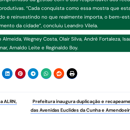
s produtivas. “Cada conquista como essa mostra que es
do e reinvestindo no que realmente importa, o bem-est
ento da cidade”, concluiu Leandro Vilela.
Almeida, Wegney Costa, Olair Silva, André Fortaleza, Isa
ar, Arnaldo Leite e Reginaldo Boy.
a ALRN,
Prefeitura inaugura duplicação e recapeam
das Avenidas Euclides da Cunha e Amendoei