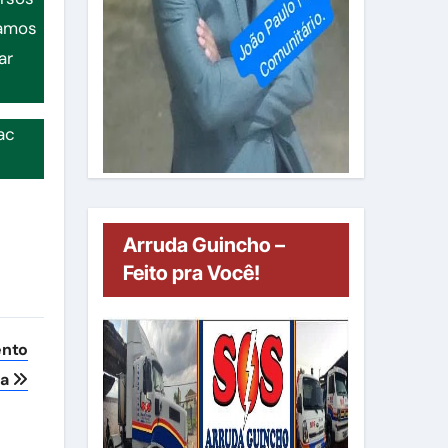
tamos
ar
ac
Arruda Guincho –
Feito pra Você!
ento
ra