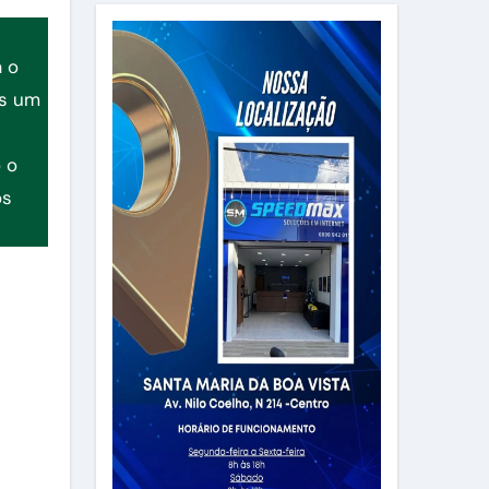
a o
os um
 o
os