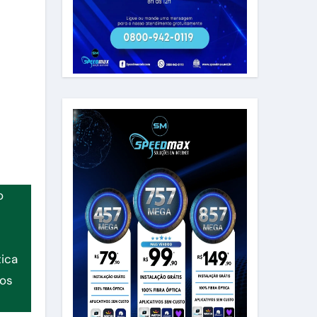
o
tica
sos