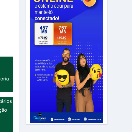
oria
tários
ção