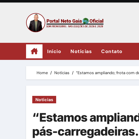
Skip
to
content
Início
Notícias
Contato
Home
Notícias
“Estamos ampliando; frota com d
Notícias
“Estamos ampliand
pás-carregadeiras.