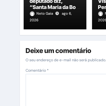
deputado diz,
Vis
“Santa Maria da Boa
Pe
Vista, precisa de um
es
Neto Gaia
ago 6,
representante na
ent
2026
202
ALEPE”
me
es
Deixe um comentário
O seu endereço de e-mail não será publicado.
Comentário
*