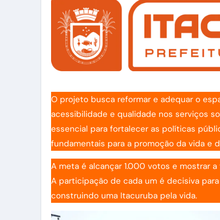
O projeto busca reformar e adequar o esp
acessibilidade e qualidade nos serviços s
essencial para fortalecer as políticas púb
fundamentais para a promoção da vida e d
A meta é alcançar 1.000 votos e mostrar a
A participação de cada um é decisiva para
construindo uma Itacuruba pela vida.