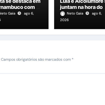
ta se destaca em
Lula e Alcolumbre
rnambuco com 02
juntam na hora do
colas premiadas
aperto
Neto Gaia
ago 6,
Neto Gaia
ago 6,
re as 50
6
2026
lhores do
tado”
Campos obrigatórios são marcados com
*