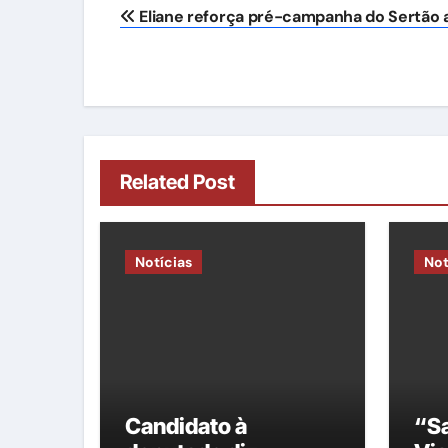
Navegação
Eliane reforça pré-campanha do Sertão 
de
Post
Related Post
Notícias
Not
Candidato à
“Sa