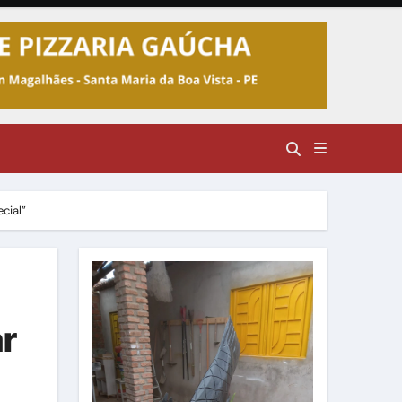
cial”
ar