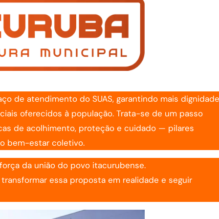
aço de atendimento do SUAS, garantindo mais dignidade
ociais oferecidos à população. Trata-se de um passo
licas de acolhimento, proteção e cuidado — pilares
o bem-estar coletivo.
 força da união do povo itacurubense.
 transformar essa proposta em realidade e seguir