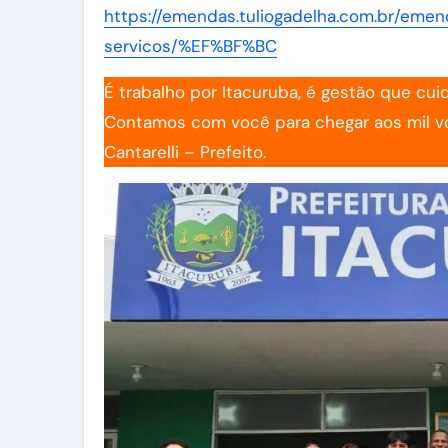
https://emendas.tuliogadelha.com.br/eme
servicos/%EF%BF%BC
É trabalho por Itacuruba, é gestão que cu
Contamos com você para chegar aos mil vot
Cantarelli – Prefeito.