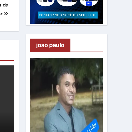
s de
ar
joao paulo