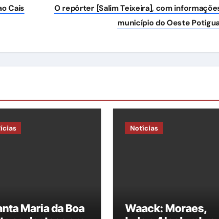
ao Cais
O repórter [Salim Teixeira], com informaçõe
município do Oeste Potigu
ícias
Notícias
nta Maria da Boa
Waack: Moraes,