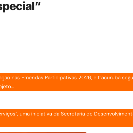
special”
tação nas Emendas Participativas 2026, e Itacuruba seg
ojeto…
rviços”, uma iniciativa da Secretaria de Desenvolviment