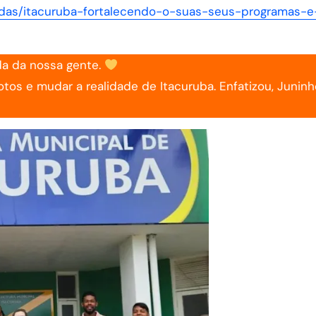
ndas/itacuruba-fortalecendo-o-suas-seus-programas-e
ida da nossa gente.
os e mudar a realidade de Itacuruba. Enfatizou, Juninh