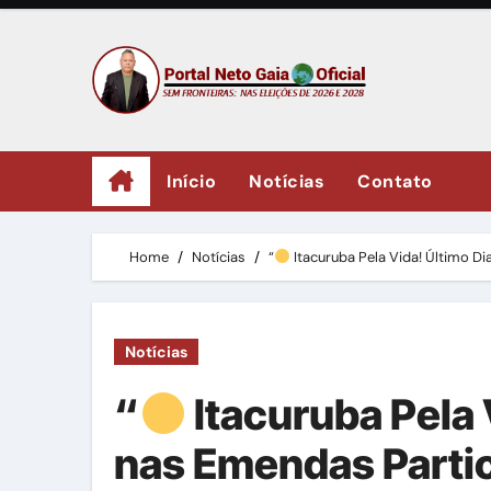
Skip
to
content
Início
Notícias
Contato
Home
Notícias
“
Itacuruba Pela Vida! Último D
Notícias
“
Itacuruba Pela 
nas Emendas Partic