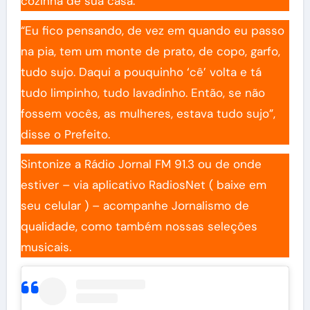
cozinha de sua casa.
“Eu fico pensando, de vez em quando eu passo
na pia, tem um monte de prato, de copo, garfo,
tudo sujo. Daqui a pouquinho ‘cê’ volta e tá
tudo limpinho, tudo lavadinho. Então, se não
fossem vocês, as mulheres, estava tudo sujo”,
disse o Prefeito.
Sintonize a Rádio Jornal FM 91.3 ou de onde
estiver – via aplicativo RadiosNet ( baixe em
seu celular ) – acompanhe Jornalismo de
qualidade, como também nossas seleções
musicais.