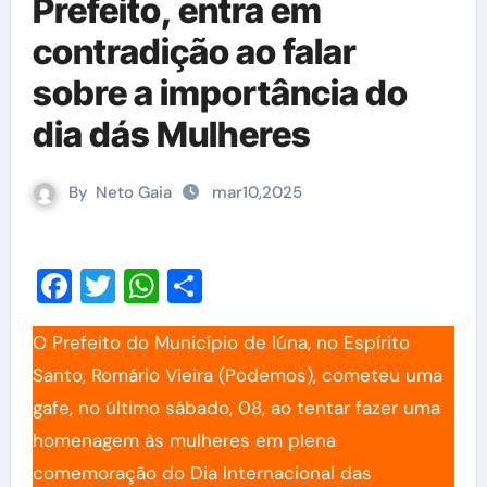
Prefeito, entra em
contradição ao falar
sobre a importância do
dia dás Mulheres
By
Neto Gaia
mar10,2025
Facebook
Twitter
WhatsApp
Share
O Prefeito do Município de Iúna, no Espírito
Santo, Romário Vieira (Podemos), cometeu uma
gafe, no último sábado, 08, ao tentar fazer uma
homenagem às mulheres em plena
comemoração do Dia Internacional das