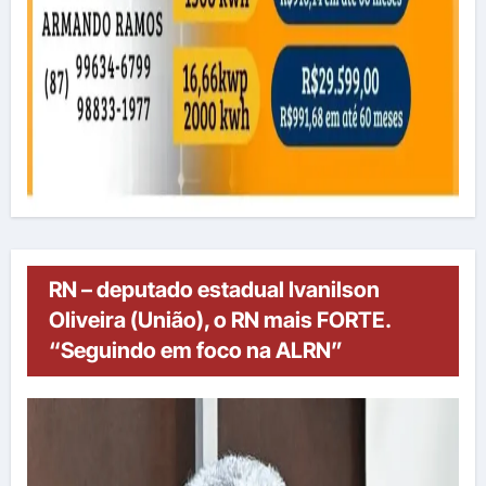
RN – deputado estadual Ivanilson
Oliveira (União), o RN mais FORTE.
“Seguindo em foco na ALRN”