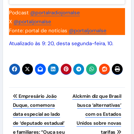
Podcast
@portalradiojornalse
X
@portaljornalse
Fonte: portal de notícias
@portaljornalse
Atualizado às 9: 20, desta segunda-feira, 10.
Navegação
Empresário João
Alckmin diz que Brasil
de
Duque, comemora
busca ‘alternativas’
data especial ao lado
com os Estados
Post
de ‘deputado estadual’
Unidos sobre novas
e familiares; “Ouça seu
tarifas