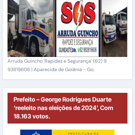
Arruda Guincho 'Rapidez e Segurança' (62) 9
93819606 | Aparecida de Goiânia - Go.
Prefeito – George Rodrigues Duarte
‘reeleito nas eleições de 2024’, Com
18.163 votos.