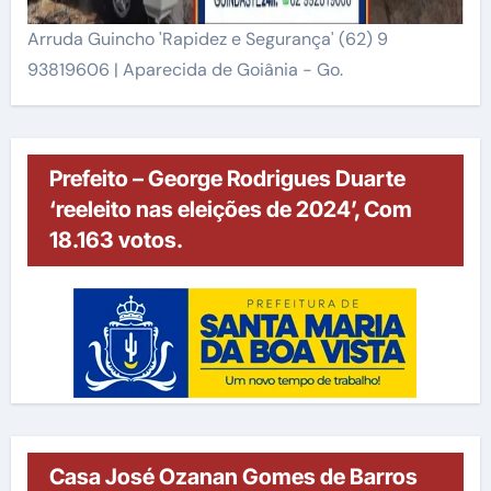
Arruda Guincho 'Rapidez e Segurança' (62) 9
93819606 | Aparecida de Goiânia - Go.
Prefeito – George Rodrigues Duarte
‘reeleito nas eleições de 2024’, Com
18.163 votos.
Casa José Ozanan Gomes de Barros