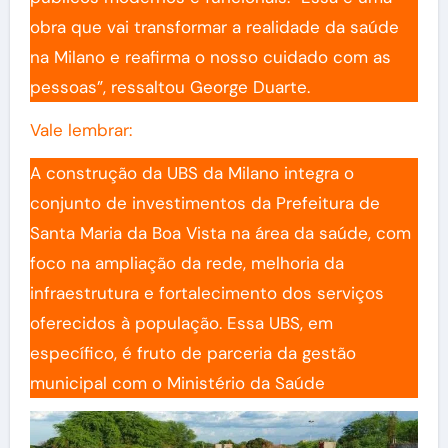
obra que vai transformar a realidade da saúde
na Milano e reafirma o nosso cuidado com as
pessoas”, ressaltou George Duarte.
Vale lembrar:
A construção da UBS da Milano integra o
conjunto de investimentos da Prefeitura de
Santa Maria da Boa Vista na área da saúde, com
foco na ampliação da rede, melhoria da
infraestrutura e fortalecimento dos serviços
oferecidos à população. Essa UBS, em
específico, é fruto de parceria da gestão
municipal com o Ministério da Saúde