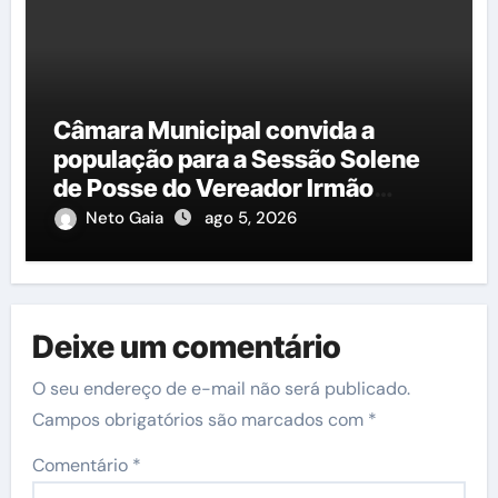
Câmara Municipal convida a
população para a Sessão Solene
de Posse do Vereador Irmão
Cícero
Neto Gaia
ago 5, 2026
Deixe um comentário
O seu endereço de e-mail não será publicado.
Campos obrigatórios são marcados com
*
Comentário
*