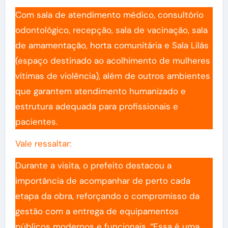
Com sala de atendimento médico, consultório
odontológico, recepção, sala de vacinação, sala
de amamentação, horta comunitária e Sala Lilás
(espaço destinado ao acolhimento de mulheres
vítimas de violência), além de outros ambientes
que garantem atendimento humanizado e
estrutura adequada para profissionais e
pacientes.
Vale ressaltar:
Durante a visita, o prefeito destacou a
importância de acompanhar de perto cada
etapa da obra, reforçando o compromisso da
gestão com a entrega de equipamentos
públicos modernos e funcionais. “Essa é uma