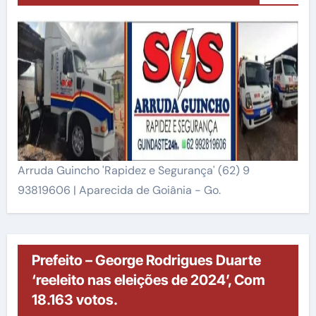
Arruda Guincho 'Rapidez e Segurança' (62) 9
93819606 | Aparecida de Goiânia - Go.
Prefeito – George Rodrigues Duarte
‘reeleito nas eleições de 2024’, Com
18.163 votos.