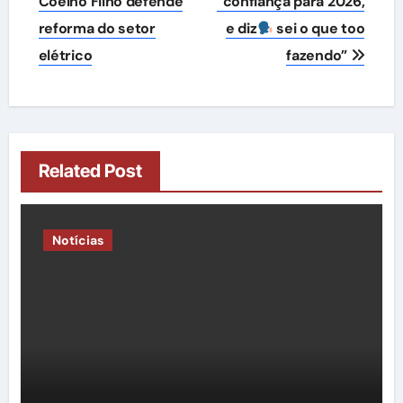
de
Coelho Filho defende
“confiança para 2026,
reforma do setor
e diz
sei o que too
Post
elétrico
fazendo”
Related Post
Notícias