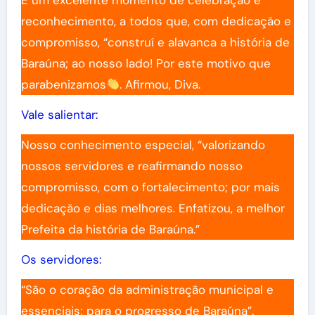
É um excelente momento de celebração e
reconhecimento, a todos que, com dedicação e
compromisso, “construí e alavanca a história de
Baraúna; ao nosso lado! Por este motivo que
parabenizamos
. Afirmou, Diva.
Vale salientar:
Nosso conhecimento especial, “valorizando
nossos servidores e reafirmando nosso
compromisso, com o fortalecimento; por mais
dedicação e dias melhores. Enfatizou, a melhor
Prefeita da história de Baraúna.”
Os servidores:
“São o coração da administração municipal e
essenciais; para o progresso de Baraúna”.