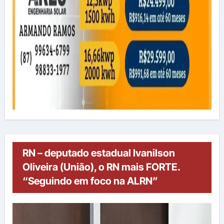
RN – deputado estadual Ivanilson
Oliveira (União), o RN mais FORTE.
“Seguindo em foco na ALRN”