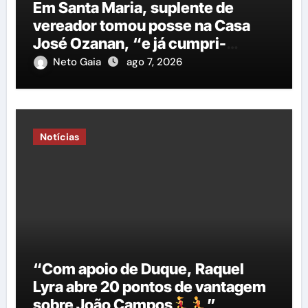
Em Santa Maria, suplente de
vereador tomou posse na Casa
José Ozanan, “e já cumpri-
agenda ao lado do prefeito George
Neto Gaia
ago 7, 2026
Duarte, em Petrolina”
Notícias
“Com apoio de Duque, Raquel
Lyra abre 20 pontos de vantagem
sobre João Campos
”