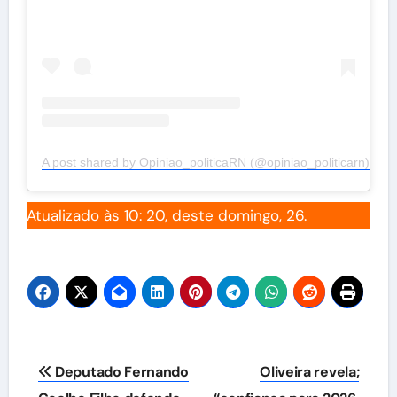
A post shared by Opiniao_politicaRN (@opiniao_politicarn)
Atualizado às 10: 20, deste domingo, 26.
Navegação
Deputado Fernando
Oliveira revela;