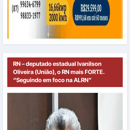
RN – deputado estadual Ivanilson
Oliveira (União), o RN mais FORTE.
“Seguindo em foco na ALRN”