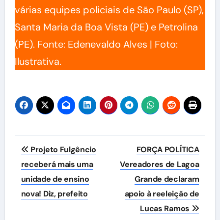
várias equipes policiais de São Paulo (SP),
Santa Maria da Boa Vista (PE) e Petrolina
(PE). Fonte: Edenevaldo Alves | Foto:
Ilustrativa.
Navegação
Projeto Fulgêncio
FORÇA POLÍTICA
de
receberá mais uma
Vereadores de Lagoa
unidade de ensino
Grande declaram
Post
nova! Diz, prefeito
apoio à reeleição de
Lucas Ramos