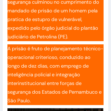
segurança culminou no cumprimento do
mandado de prisão de um homem pela
pratica de estupro de vulnerável,
expedido pelo órgão judicial do plantão
judiciário de Petrolina (PE).
A prisão é fruto de planejamento técnico-
operacional criterioso, conduzido ao
longo de dez dias, com emprego de
inteligência policial e integração
interinstitucional entre forças de
segurança dos Estados de Pernambuco e
São Paulo.