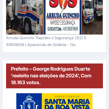
Arruda Guincho 'Rapidez e Segurança' (62) 9
93819606 | Aparecida de Goiânia - Go.
Prefeito – George Rodrigues Duarte
‘reeleito nas eleições de 2024’, Com
18.163 votos.