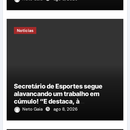
Justiça Eleitoral
Notícias
Secretário de Esportes segue
alavancando um trabalho em
cúmulo! “E destaca, à
importância do governo George
Neto Gaia
ago 8, 2026
Duarte em relação à construção
de mais uma nova quadra