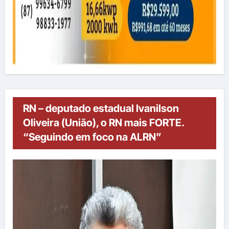
RN – deputado estadual Ivanilson
Oliveira (União), o RN mais FORTE.
“Seguindo em foco na ALRN”