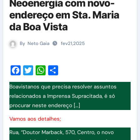
Neoenergia com novo-
endereço em Sta. Maria
da Boa Vista
By
Neto Gaia
fev21,2025
Facebook
Twitter
WhatsApp
Share
Boavistanos que precisa resolver assuntos
relacionados a Imprensa Supracitada, é só
procurar neste endereço […]
Vamos aos detalhes;
Rua, “Doutor Marback, 570, Centro, o novo