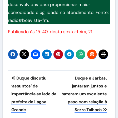
desenvolvidas para proporcionar maior
comodidade e agilidade no atendimento. Fonte:
radio#boavista-fm.
Publicado às 15: 40, desta sexta-feira, 21.
Navegação
Duque discutiu
Duque e Jarbas,
de
‘assuntos’ de
jantaram juntos e
importância ao lado da
bateram um excelente
Post
prefeita de Lagoa
papo com relação á
Grande
Serra Talhada