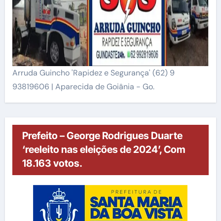
Arruda Guincho 'Rapidez e Segurança' (62) 9
93819606 | Aparecida de Goiânia - Go.
Prefeito – George Rodrigues Duarte
‘reeleito nas eleições de 2024’, Com
18.163 votos.