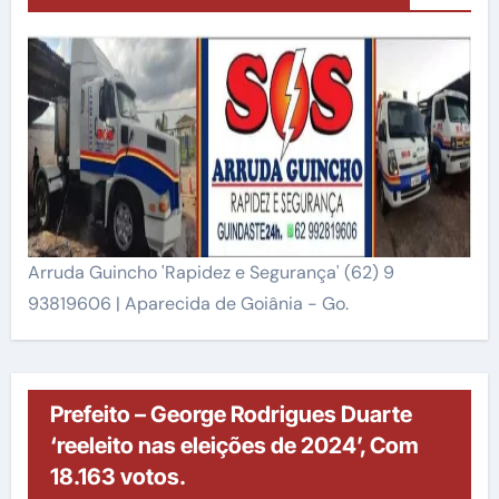
Arruda Guincho 'Rapidez e Segurança' (62) 9
93819606 | Aparecida de Goiânia - Go.
Prefeito – George Rodrigues Duarte
‘reeleito nas eleições de 2024’, Com
18.163 votos.