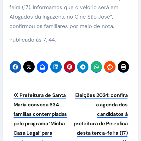
feira (17). Informamos que o velório será em
Afogados da Ingazeira, no Cine São José”,
confirmou os familiares por meio de nota.
Publicado às 7: 44.
Navegação
Prefeitura de Santa
Eleições 2024: confira
de
Maria convoca 634
a agenda dos
famílias contempladas
candidatos à
Post
pelo programa ‘Minha
prefeitura de Petrolina
Casa Legal’ para
desta terça-feira (17)