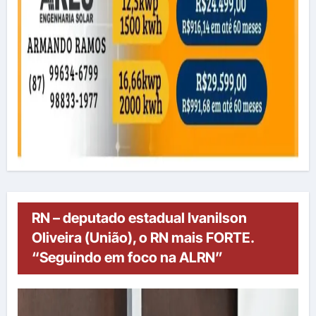
RN – deputado estadual Ivanilson
Oliveira (União), o RN mais FORTE.
“Seguindo em foco na ALRN”