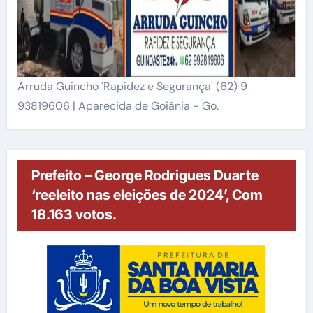
Arruda Guincho 'Rapidez e Segurança' (62) 9
93819606 | Aparecida de Goiânia - Go.
Prefeito – George Rodrigues Duarte
‘reeleito nas eleições de 2024’, Com
18.163 votos.