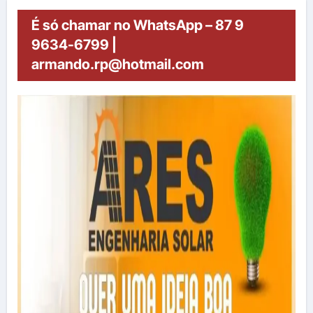
É só chamar no WhatsApp – 87 9
9634-6799 |
armando.rp@hotmail.com