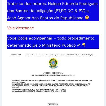
Trata-se dos nobres; Nelson Eduardo Rodrigues
dos Santos da coligação (PT,PC DO B, PV) e,
José Agenor dos Santos do Republicano
Vale destacar:
Você pode acompanhar – todo procedimento
determinado pelo Ministério Publico ✍