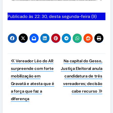
Publicado às 22: 30, desta segunda-feira (9)
Navegação
Vereador Léo do AR
Na capital do Gesso,
de
surpreende com forte
Justiça Eleitoral anula
mobilização em
candidatura de três
Post
Gravatá e atesta que é
vereadores; decisão
a força que faz a
cabe recurso
diferença