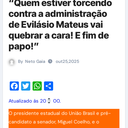
“Quem estiver torcendo
contra a administração
de Evilásio Mateus vai
quebrar a cara! E fim de
papo!”
By
Neto Gaia
out25,2025
Facebook
Twitter
WhatsApp
Share
Atualizado às 20
00.
O presidente estadual do União Brasil e pré-
candidato a senador, Miguel Coelho, e o