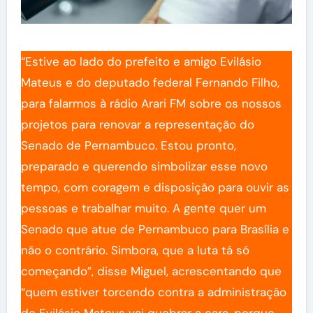
“Estive ao lado do prefeito e amigo Evilásio
Mateus e do deputado federal Fernando Filho,
para falarmos à rádio Arari FM sobre os nossos
projetos para renovar a representação do
Senado de Pernambuco. Estou pronto,
preparado e querendo simbolizar esse novo
tempo, com coragem e disposição para ouvir as
pessoas e trabalhar muito. A gente quer um
Senado que atue de Pernambuco para Brasília e
não o contrário. Simbora, que a luta tá só
começando”, disse Miguel, acrescentando que
“quem estiver torcendo contra a administração
de Evilásio Mateus vai quebrar a cara, porque