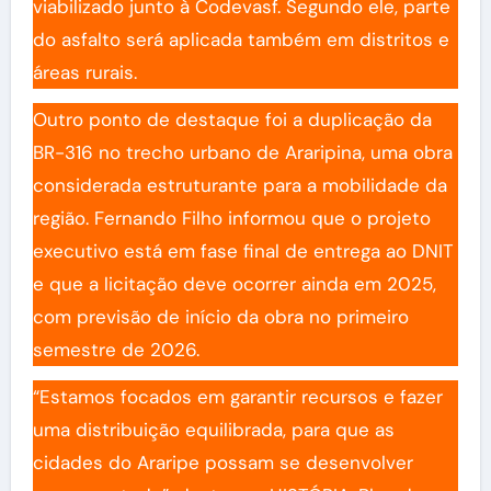
viabilizado junto à Codevasf. Segundo ele, parte
do asfalto será aplicada também em distritos e
áreas rurais.
Outro ponto de destaque foi a duplicação da
BR-316 no trecho urbano de Araripina, uma obra
considerada estruturante para a mobilidade da
região. Fernando Filho informou que o projeto
executivo está em fase final de entrega ao DNIT
e que a licitação deve ocorrer ainda em 2025,
com previsão de início da obra no primeiro
semestre de 2026.
“Estamos focados em garantir recursos e fazer
uma distribuição equilibrada, para que as
cidades do Araripe possam se desenvolver