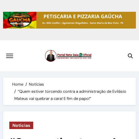
Skip
to
content
Home
Notícias
“Quem estiver torcendo contra a administração de Evilásio
Mateus vai quebrar a cara! E fim de papo!”
Notícias