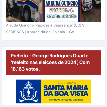
Arruda Guincho 'Rapidez e Segurança' (62) 9
93819606 | Aparecida de Goiânia - Go.
Prefeito – George Rodrigues Duarte
‘reeleito nas eleições de 2024’, Com
18.163 votos.