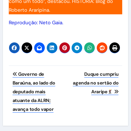
como um todo”, destacou. HISTÓRIA: Blog do
Roberto Araripina.
Reprodução: Neto Gaia.
Navegação
Governo de
Duque cumpriu
de
Baraúna, ao lado do
agenda no sertão do
deputado mais
Araripe
Post
atuante da ALRN;
avança todo vapor