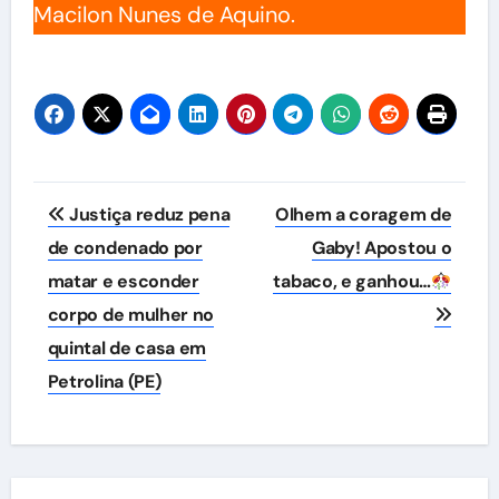
Macilon Nunes de Aquino.
Navegação
Justiça reduz pena
Olhem a coragem de
de
de condenado por
Gaby! Apostou o
matar e esconder
tabaco, e ganhou…
Post
corpo de mulher no
quintal de casa em
Petrolina (PE)