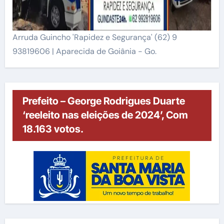
Arruda Guincho 'Rapidez e Segurança' (62) 9
93819606 | Aparecida de Goiânia - Go.
Prefeito – George Rodrigues Duarte
‘reeleito nas eleições de 2024’, Com
18.163 votos.