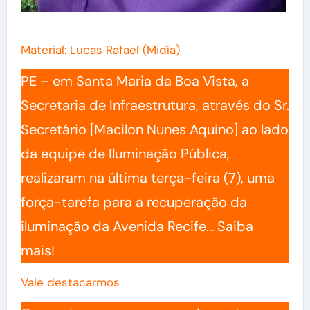
Material: Lucas Rafael (Midía)
PE – em Santa Maria da Boa Vista, a
Secretaria de Infraestrutura, através do Sr.
Secretário [Macilon Nunes Aquino] ao lado
da equipe de Iluminação Pública,
realizaram na última terça-feira (7), uma
força-tarefa para a recuperação da
iluminação da Avenida Recife… Saiba
mais!
Vale destacarmos