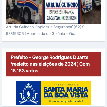
Arruda Guincho 'Rapidez e Segurança' (62) 9
93819606 | Aparecida de Goiânia - Go.
Prefeito – George Rodrigues Duarte
‘reeleito nas eleições de 2024’, Com
18.163 votos.