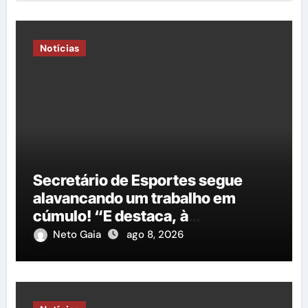
Notícias
Secretário de Esportes segue
alavancando um trabalho em
cúmulo! “E destaca, à
importância do governo George
Neto Gaia
ago 8, 2026
Duarte em relação à construção
de mais uma nova quadra
poliesportiva”