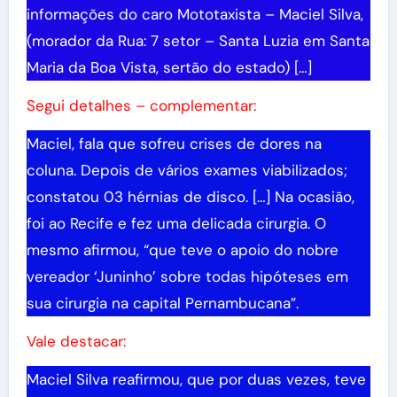
informações do caro Mototaxista – Maciel Silva,
(morador da Rua: 7 setor – Santa Luzia em Santa
Maria da Boa Vista, sertão do estado) […]
Segui detalhes – complementar:
Maciel, fala que sofreu crises de dores na
coluna. Depois de vários exames viabilizados;
constatou 03 hérnias de disco. […] Na ocasião,
foi ao Recife e fez uma delicada cirurgia. O
mesmo afirmou, “que teve o apoio do nobre
vereador ‘Juninho’ sobre todas hipóteses em
sua cirurgia na capital Pernambucana”.
Vale destacar:
Maciel Silva reafirmou, que por duas vezes, teve