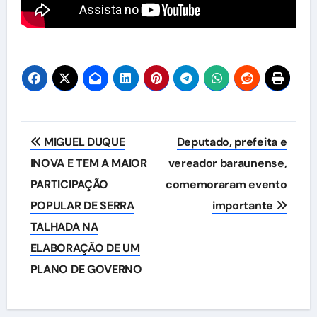
Navegação
MIGUEL DUQUE
Deputado, prefeita e
de
INOVA E TEM A MAIOR
vereador baraunense,
PARTICIPAÇÃO
comemoraram evento
Post
POPULAR DE SERRA
importante
TALHADA NA
ELABORAÇÃO DE UM
PLANO DE GOVERNO