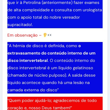
que ir à Petrolina (anteriormente) fazer exames
de alta complexidade e consulta com urologista
com o apoio total do nobre vereador
supracitado!.
Em observação –
“A hérnia de disco é definida, como
o
extravasamento do conteúdo interno de um
disco intervertebral
. O conteúdo interno do
disco intervertebral é um líquido gelatinoso
(chamado de núcleo pulposo). A saída desse
líquido acontece quando há uma lesão na
camada externa do disco”
“Quem poder ajudá-lo; agradecemos de todo
coração e, nosso Deus tambem!”