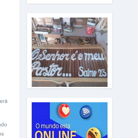
terá
ado
os