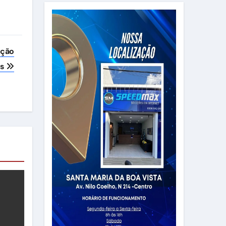
eção
es