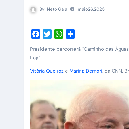
By
Neto Gaia
maio26,2025
Facebook
Twitter
WhatsApp
Share
Presidente percorrerá “Caminho das Águas” e vai participar da retomada das operações do Porto de
Itajaí
Vitória Queiroz
e
Marina Demori
, da CNN, B