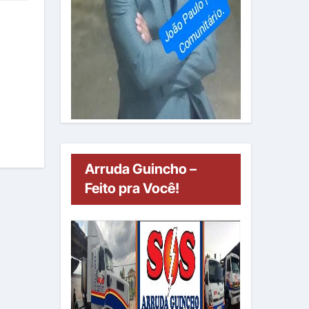
Arruda Guincho –
Feito pra Você!