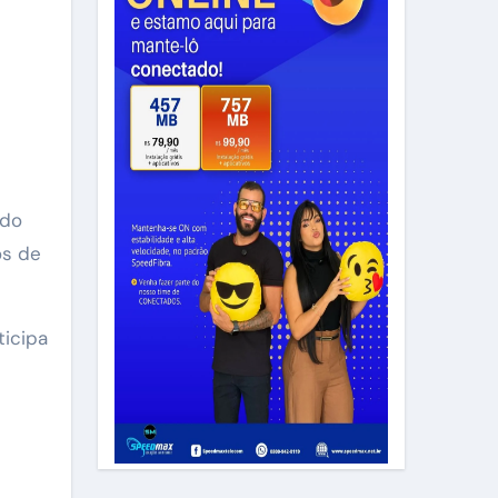
 do
os de
ticipa