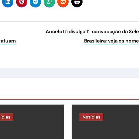
Ancelotti divulga 1ª convocação da Sel
e atuam
Brasileira; veja os nom
ícias
Notícias