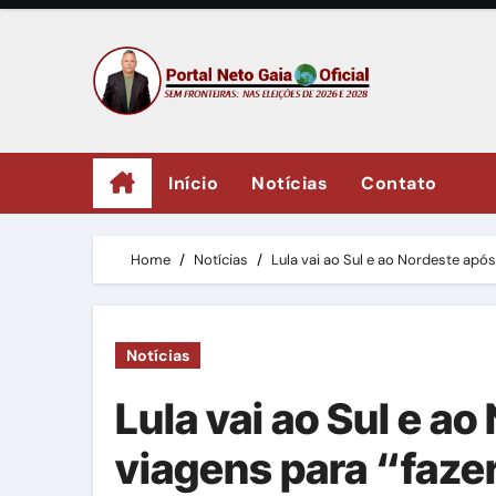
Skip
to
content
Início
Notícias
Contato
Home
Notícias
Lula vai ao Sul e ao Nordeste após
Notícias
Lula vai ao Sul e a
viagens para “fazer