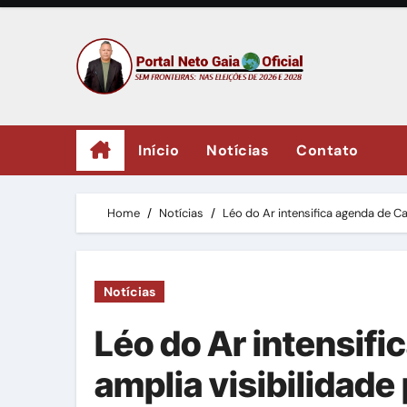
Skip
to
content
Início
Notícias
Contato
Home
Notícias
Léo do Ar intensifica agenda de Car
Notícias
Léo do Ar intensifi
amplia visibilidade 