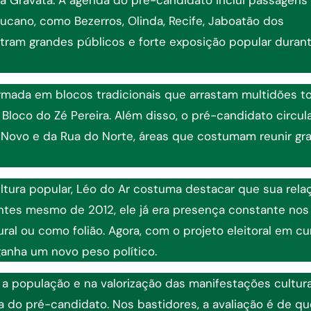
cano, como Bezerros, Olinda, Recife, Jaboatão dos
tram grandes públicos e forte exposição popular duran
rmada em blocos tradicionais que arrastam multidões t
 Bloco do Zé Pereira. Além disso, o pré-candidato circul
o Novo e da Rua do Norte, áreas que costumam reunir gr
tura popular, Léo do Ar costuma destacar que sua rela
Antes mesmo de 2012, ele já era presença constante nos
al ou como folião. Agora, com o projeto eleitoral em cur
anha um novo peso político.
 a população e na valorização das manifestações cultura
 do pré-candidato. Nos bastidores, a avaliação é de qu