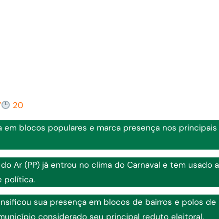
7
20
 em blocos populares e marca presença nos principais
o Ar (PP) já entrou no clima do Carnaval e tem usado a
política.
tensificou sua presença em blocos de bairros e polos de
unicípio considerado seu principal reduto eleitoral.