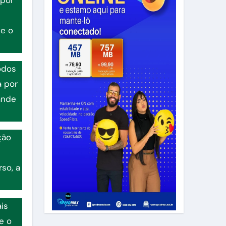
te o
odos
a por
ande
ção
so, a
is
e o