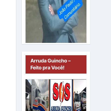
Arruda Guincho –
Feito pra Você!