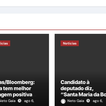
ícias
Notícias
las/Bloomberg:
Candidato à
a tem melhor
deputado diz,
agem positiva
“Santa Maria da B
re candidatos à
Vista, precisa de 
Neto Gaia
ago 6,
Neto Gaia
ago 6,