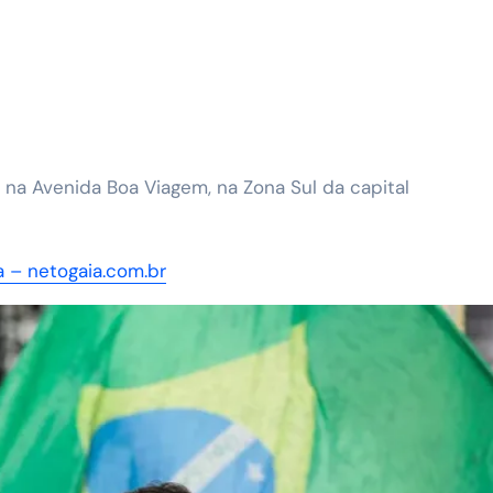
 – netogaia.com.br