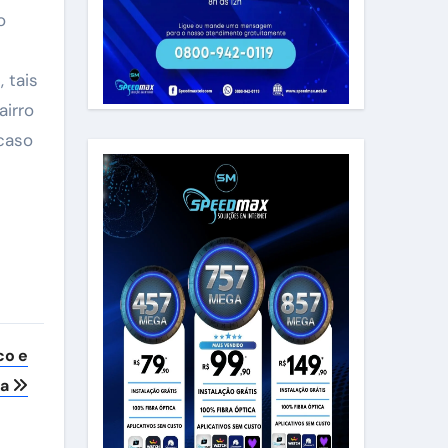
o
 tais
airro
 caso
co e
ta