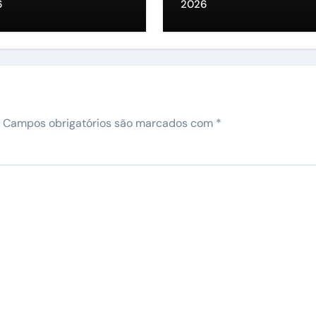
sidência
representante na
6
2026
ALEPE”
Campos obrigatórios são marcados com
*