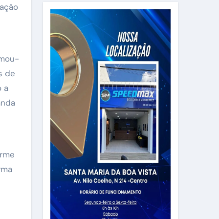
lação
rmou-
s de
o a
anda
orme
orma