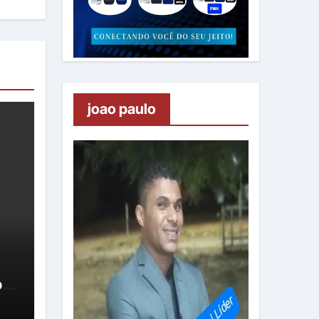
joao paulo
oa
um