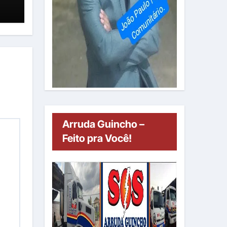
Arruda Guincho –
Feito pra Você!