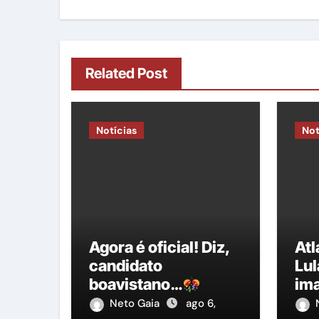
Related Post
Notícias
Not
Agora é oficial! Diz,
At
candidato
Lul
boavistano…
im
ent
Neto Gaia
ago 6,