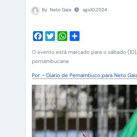
By
Neto Gaia
ago10,2024
Facebook
Twitter
WhatsApp
Share
O evento está marcado para o sábado (10), na Avenida Boa Viagem, na Zona Sul da capital
pernambucana
Por – Diario de Pernambuco para Neto Gaia