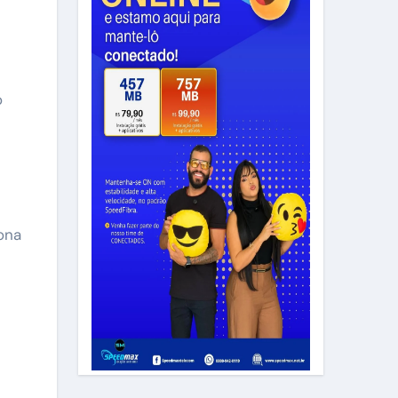
o
ona