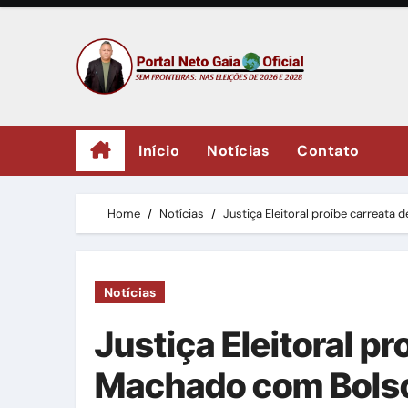
Skip
to
content
Início
Notícias
Contato
Home
Notícias
Justiça Eleitoral proíbe carreat
Notícias
Justiça Eleitoral pr
Machado com Bols