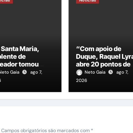
Santa Maria,
“Com apoio de
lente de
Duque, Raquel Lyr
ador tomou
abre 20 pontos de
se na Casa José
vantagem sobre
Neto Gaia
ago 7,
Neto Gaia
ago 7,
an, “e já
João Campos
6
2026
mpri-agenda ao
o do prefeito
orge Duarte, em
rolina”
Campos obrigatórios são marcados com
*