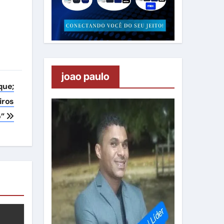
joao paulo
que;
iros
o”