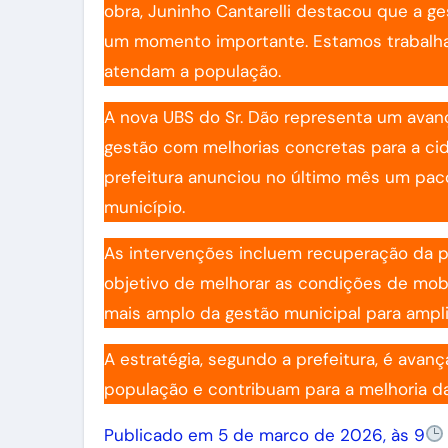
obra, Juninho Cantarelli destacou que a ge
um momento importante. Estamos trabalhan
atendam a população.
A nova UBS do Sr. Dão representa um ava
gestão com melhorias concretas para a cid
prefeitura anunciou no último mês um pac
município.
As intervenções incluem recuperação da pa
objetivo de melhorar as condições de mob
mais amplo da gestão municipal para ampli
A estratégia, segundo a prefeitura, é av
população e contribuam para a melhoria da
Publicado em 5 de marco de 2026, às 9