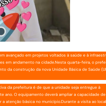
em avançado em projetos voltados à saúde e à infraestr
es em andamento na cidade.Nesta quarta-feira, o prefe
to da construção da nova Unidade Básica de Saúde (U
iva da prefeitura é de que a unidade seja entregue à
te ano. O equipamento deverá ampliar a capacidade de
 a atenção básica no município.Durante a visita ao loca