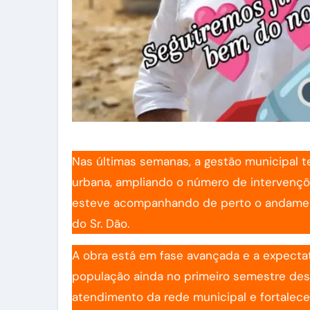
Nas últimas semanas, a gestão municipal t
urbana, ampliando o número de intervençõ
esteve acompanhando de perto o andamen
do Sr. Dão.
A obra está em fase avançada e a expectat
população ainda no primeiro semestre des
atendimento da rede municipal e fortalecer