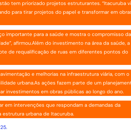
stão tem priorizado projetos estruturantes. “Itacuruba v
do para tirar projetos do papel e transformar em obra
nço importante para a saúde e mostra o compromisso da
ade”, afirmou.Além do investimento na área da saúde, a
ote de requalificação de ruas em diferentes pontos do
vimentação e melhorias na infraestrutura viária, com o
ilidade urbana.As ações fazem parte de um planejamen
ar investimentos em obras públicas ao longo do ano.
ançar em intervenções que respondam a demandas da
 estrutura urbana de Itacuruba.
25.