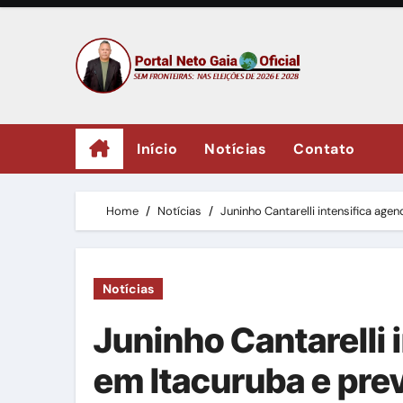
Skip
to
content
Início
Notícias
Contato
Home
Notícias
Juninho Cantarelli intensifica ag
Notícias
Juninho Cantarelli 
em Itacuruba e pre