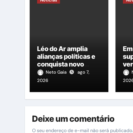
Léo do Ar amplia
Em 
alianças políticas e
sup
conquista novo
vere
apoio em Moreno de
pos
Neto Gaia
ago 7,
olho na Alepe
Ozan
2026
202
cu
lad
Ge
Pet
Deixe um comentário
O seu endereço de e-mail não será publicado.