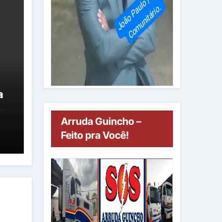
a
Arruda Guincho –
”
Feito pra Você!