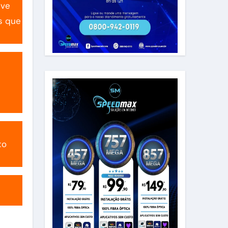
ive
s que
to