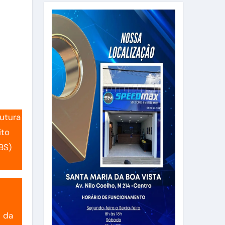
utura
ito
BS)
l da