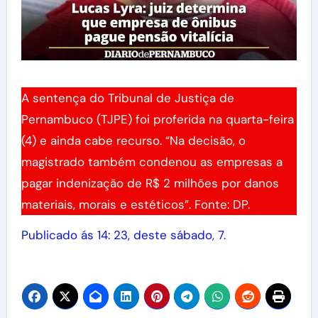
A sentença do Tribunal de Justiça de
Pernambuco (TJPE) foi proferida na quarta-feira
(4) e ainda cabe recurso. “Na decisão, o
magistrado também condenou as empresas a
pagar indenização de R$ 2 milhões por danos
materiais, morais e estéticos”. Fonte: DP.
Publicado ás 14: 23, deste sábado, 7.