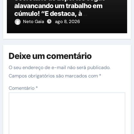
alavancando um trabalho em
cúmulo! “E destaca, à
importância do governo George
Neto Gaia
ago 8, 2026
Duarte em relação à construção
de mais uma nova quadra
poliesportiva”
Deixe um comentário
O seu endereço de e-mail não será publicado.
Campos obrigatórios são marcados com
*
Comentário
*