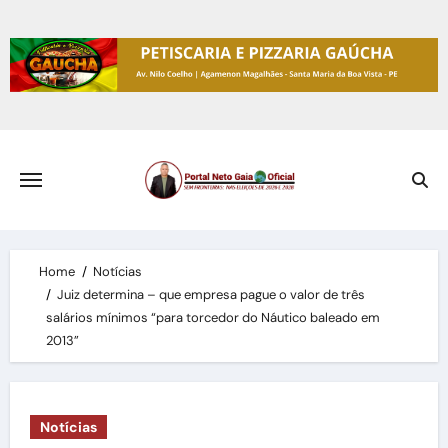
Skip
to
content
Home
Notícias
Juiz determina – que empresa pague o valor de três
salários mínimos “para torcedor do Náutico baleado em
2013”
Notícias