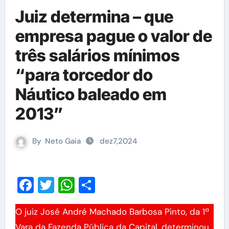
Juiz determina – que
empresa pague o valor de
três salários mínimos
“para torcedor do
Náutico baleado em
2013”
By
Neto Gaia
dez7,2024
Facebook
Twitter
WhatsApp
Share
O juiz José André Machado Barbosa Pinto, da 1ª
Vara da Fazenda Pública da Capital, determinou