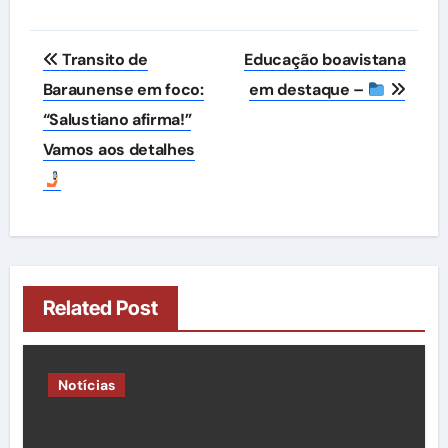
Navegação
Transito de
Educação boavistana
de
Baraunense em foco:
em destaque –
“Salustiano afirma!”
Post
Vamos aos detalhes
Related Post
Notícias