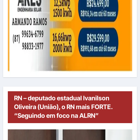
RN – deputado estadual Ivanilson
Oliveira (União), o RN mais FORTE.
“Seguindo em foco na ALRN”