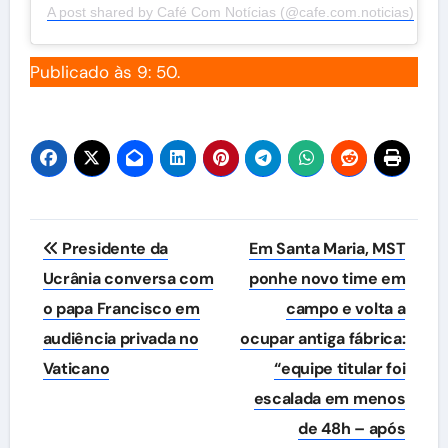
A post shared by Café Com Notícias (@cafe.com.noticias)
Publicado às 9: 50.
Navegação
Presidente da
Em Santa Maria, MST
de
Ucrânia conversa com
ponhe novo time em
o papa Francisco em
campo e volta a
Post
audiência privada no
ocupar antiga fábrica:
Vaticano
“equipe titular foi
escalada em menos
de 48h – após