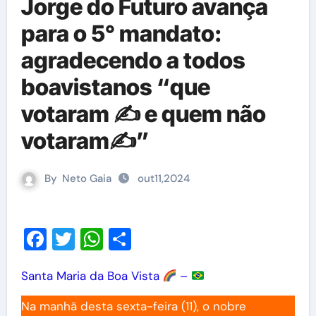
Jorge do Futuro avança
para o 5° mandato:
agradecendo a todos
boavistanos “que
votaram ✍️ e quem não
votaram✍️”
By
Neto Gaia
out11,2024
Facebook
Twitter
WhatsApp
Share
Santa Maria da Boa Vista
–
Na manhã desta sexta-feira (11), o nobre