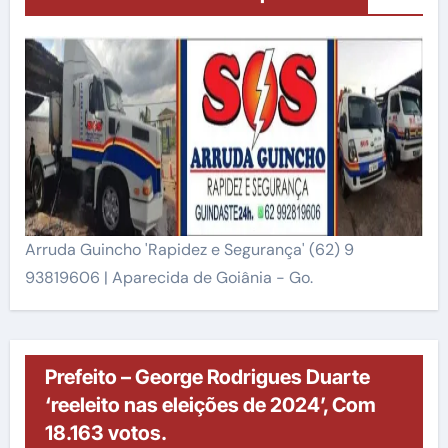
Arruda Guincho 'Rapidez e Segurança' (62) 9
93819606 | Aparecida de Goiânia - Go.
Prefeito – George Rodrigues Duarte
‘reeleito nas eleições de 2024’, Com
18.163 votos.