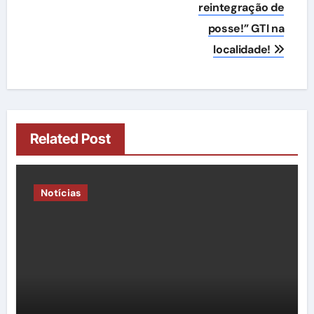
reintegração de
posse!” GTI na
localidade!
Related Post
Notícias