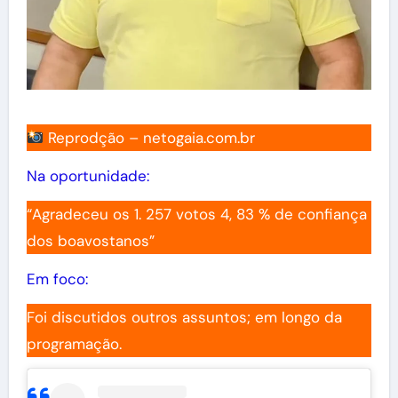
Reprodção – netogaia.com.br
Na oportunidade:
“Agradeceu os 1. 257 votos 4, 83 % de confiança
dos boavostanos”
Em foco:
Foi discutidos outros assuntos; em longo da
programação.