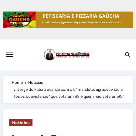
Skip
to
content
Home
Notícias
Jorge do Futuro avança para o 5° mandato: agradecendo a
todos boavistanos “que votaram ✍️ e quem não votaram✍️”
Notícias