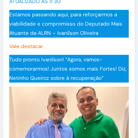
ATUALIZADO ÀS 11 30
Estamos passando aqui, para reforçarmos a
viabilidade e compromisso do Deputado Mais
Atuante da ALRN – Ivanilson Oliveira
Vale destacar
Tudo pronto Ivanilson! “Agora, vamos-
comemorarmos! Juntos somos mais Fortes! Diz,
Netinho Queiroz sobre à recuperação”