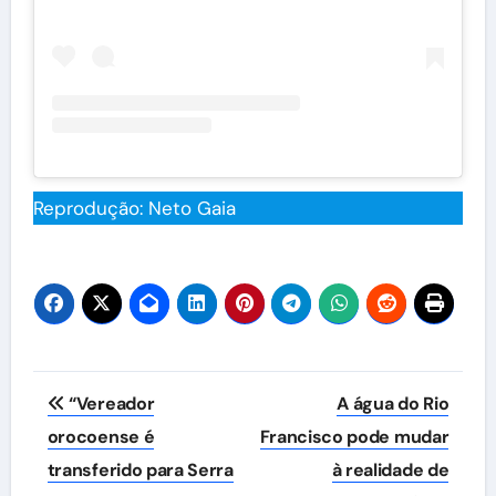
Reprodução: Neto Gaia
Navegação
“Vereador
A água do Rio
de
orocoense é
Francisco pode mudar
transferido para Serra
à realidade de
Post