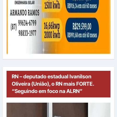
RN – deputado estadual Ivanilson
Oliveira (União), o RN mais FORTE.
“Seguindo em foco na ALRN”