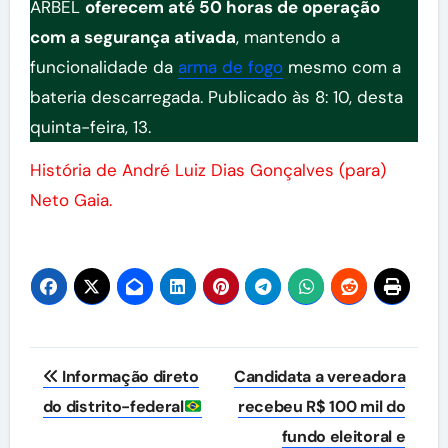
ARBEL
oferecem até 50 horas de operação
com a segurança ativada
, mantendo a
funcionalidade da
arma de fogo
mesmo com a
bateria descarregada. Publicado às 8: 10, desta
quinta-feira, 13.
História de André Luiz Dias Gonçalves (para)
Neto Gaia.
Navegação
Informação direto
Candidata a vereadora
de
do distrito-federal
recebeu R$ 100 mil do
fundo eleitoral e