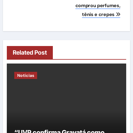
Post
comprou perfumes,
tênis e crepes
Related Post
Notícias
“UVP confirma Gravatá como