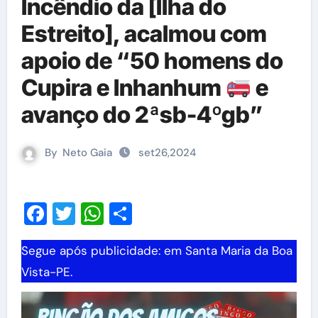
Incêndio da [Ilha do
Estreito], acalmou com
apoio de “50 homens do
Cupira e Inhanhum
e
avanço do 2ªsb-4ºgb”
By
Neto Gaia
set26,2024
Facebook
Twitter
WhatsApp
Share
Segue após publicidade: em Santa Maria da Boa
Vista-PE.