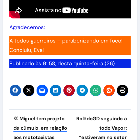
Agradecemos:
A todos guerreiros – parabenizando em foco!
Concluiu, Eva!
Publicado às 9: 58, desta quinta-feira (26)
Navegação
Miguel tem projeto
RolêdoGD seguindo a
de
de cúmulo, em relação
todo Vapor:
aos mototaxistas
“estiveram no setor