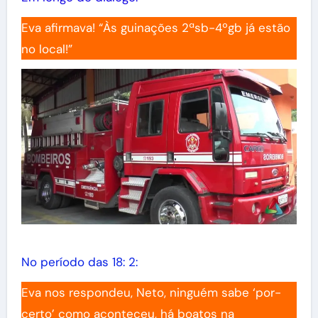
Eva afirmava! “Às guinações 2ªsb-4ºgb já estão
no local!”
No período das 18: 2:
Eva nos respondeu, Neto, ninguém sabe ‘por-
certo’ como aconteceu, há boatos na