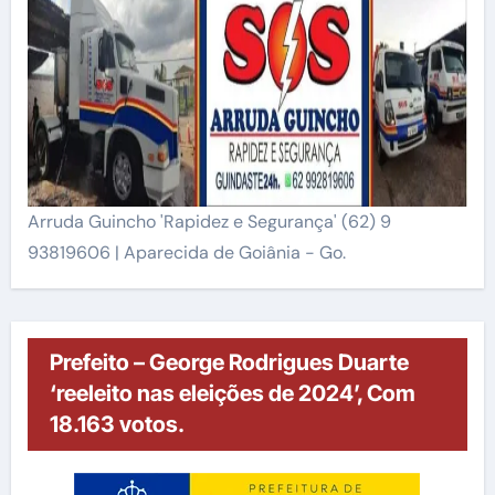
Arruda Guincho 'Rapidez e Segurança' (62) 9
93819606 | Aparecida de Goiânia - Go.
Prefeito – George Rodrigues Duarte
‘reeleito nas eleições de 2024’, Com
18.163 votos.