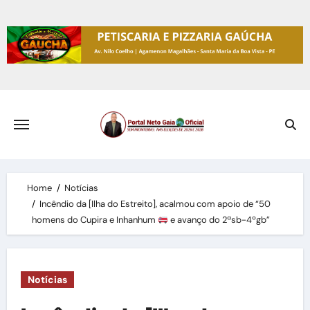
Skip
to
content
Home
Notícias
Incêndio da [Ilha do Estreito], acalmou com apoio de “50
homens do Cupira e Inhanhum
e avanço do 2ªsb-4ºgb”
Notícias