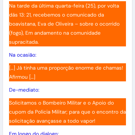
Na tarde da última quarta-feira (25), por volta
dás 13: 21, recebemos o comunicado da
boavistana, Eva de Oliveira – sobre o ocorrido
(fogo), Em andamento na comunidade
supracitada.
Na ocasião:
[…] Já tinha uma proporção enorme de chamas!
Afirmou […]
De-mediato:
Solicitamos o Bombeiro Militar e o Apoio do
cupom da Policia Militar; para que o encontro da
solicitação avançasse a todo vapor!
Em longo do dialogo: