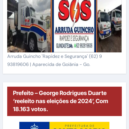
Arruda Guincho 'Rapidez e Segurança' (62) 9
93819606 | Aparecida de Goiânia - Go.
Prefeito – George Rodrigues Duarte
‘reeleito nas eleições de 2024’, Com
18.163 votos.