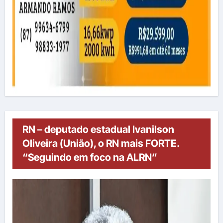
RN – deputado estadual Ivanilson
Oliveira (União), o RN mais FORTE.
“Seguindo em foco na ALRN”