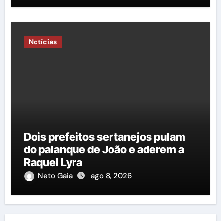
Duarte em relação à construção
de mais uma nova quadra
poliesportiva”
Notícias
Dois prefeitos sertanejos pulam
do palanque de João e aderem a
Raquel Lyra
Neto Gaia
ago 8, 2026