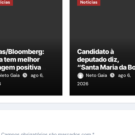
ícias
Notícias
las/Bloomberg:
Candidato à
a tem melhor
deputado diz,
agem positiva
“Santa Maria da B
re candidatos à
Vista, precisa de 
Neto Gaia
ago 6,
Neto Gaia
ago 6,
sidência
representante na
6
2026
ALEPE”
Campos obrigatórios são marcados com
*