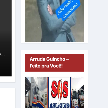
oa
Arruda Guincho –
um
Feito pra Você!