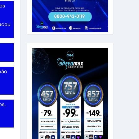
dos
tacou
não
os,