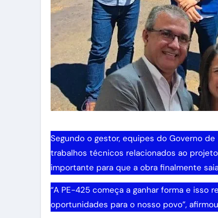
Segundo o gestor, equipes do Governo de
trabalhos técnicos relacionados ao projeto
importante para que a obra finalmente saia
“A PE-425 começa a ganhar forma e isso r
oportunidades para o nosso povo”, afirmou