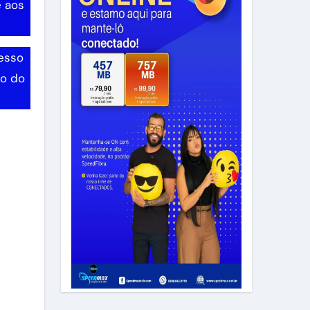
e aos
cesso
ão do