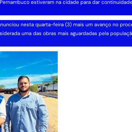
 Pernambuco estiveram na cidade para dar continuidad
 anunciou nesta quarta-feira (3) mais um avanço no pro
nsiderada uma das obras mais aguardadas pela populaç