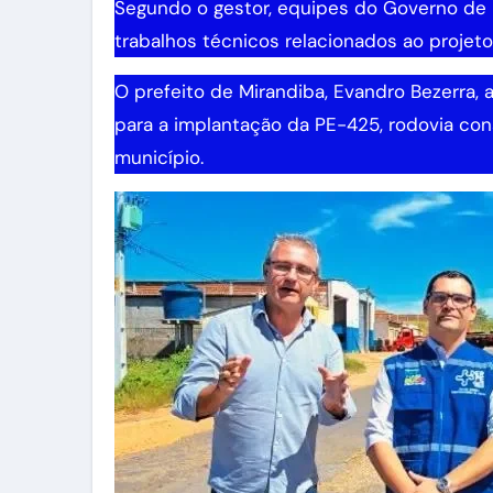
Segundo o gestor, equipes do Governo de
trabalhos técnicos relacionados ao projeto
O prefeito de Mirandiba, Evandro Bezerra,
para a implantação da PE-425, rodovia co
município.