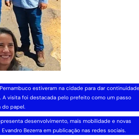
 Pernambuco estiveram na cidade para dar continuidad
. A visita foi destacada pelo prefeito como um passo
 do papel.
epresenta desenvolvimento, mais mobilidade e novas
 Evandro Bezerra em publicação nas redes sociais.