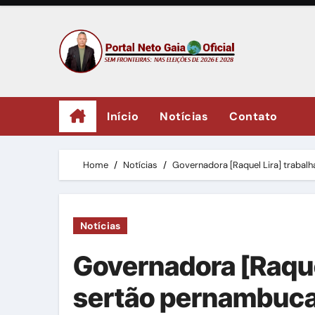
Skip
to
content
Início
Notícias
Contato
Home
Notícias
Governadora [Raquel Lira] trabal
Notícias
Governadora [Raque
sertão pernambucan