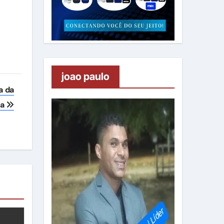
joao paulo
a da
ta