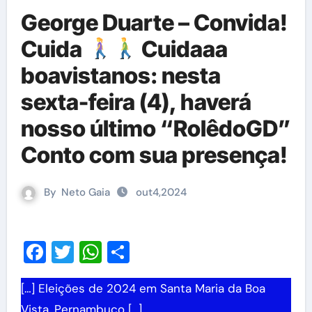
George Duarte – Convida!
Cuida
Cuidaaa
boavistanos: nesta
sexta-feira (4), haverá
nosso último “RolêdoGD”
Conto com sua presença!
By
Neto Gaia
out4,2024
Facebook
Twitter
WhatsApp
Share
[…] Eleições de 2024 em Santa Maria da Boa
Vista, Pernambuco […]