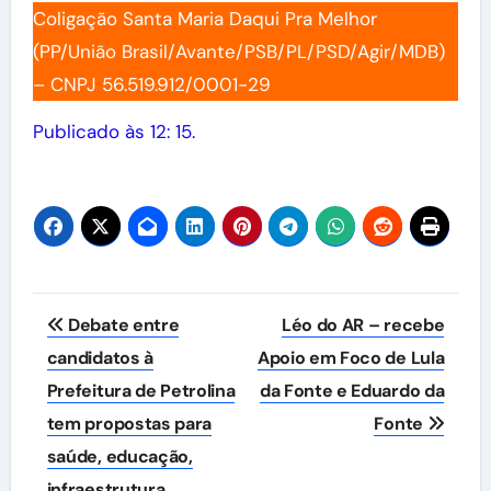
Coligação Santa Maria Daqui Pra Melhor
(PP/União Brasil/Avante/PSB/PL/PSD/Agir/MDB)
– CNPJ 56.519.912/0001-29
Publicado às 12: 15.
Navegação
Debate entre
Léo do AR – recebe
de
candidatos à
Apoio em Foco de Lula
Prefeitura de Petrolina
da Fonte e Eduardo da
Post
tem propostas para
Fonte
saúde, educação,
infraestrutura,