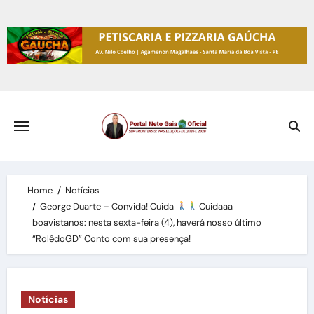
Skip
to
content
Home
Notícias
George Duarte – Convida! Cuida
Cuidaaa
boavistanos: nesta sexta-feira (4), haverá nosso último
“RolêdoGD” Conto com sua presença!
Notícias