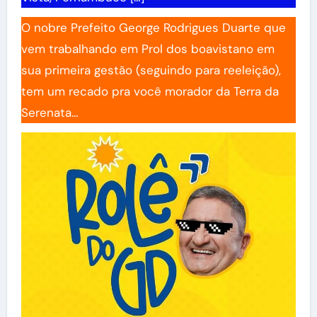
O nobre Prefeito George Rodrigues Duarte que
vem trabalhando em Prol dos boavistano em
sua primeira gestão (seguindo para reeleição),
tem um recado pra você morador da Terra da
Serenata…