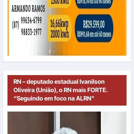
RN – deputado estadual Ivanilson
Oliveira (União), o RN mais FORTE.
“Seguindo em foco na ALRN”