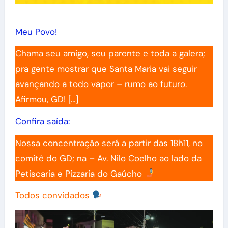
Meu Povo!
Chama seu amigo, seu parente e toda a galera;
pra gente mostrar que Santa Maria vai seguir
avançando a todo vapor – rumo ao futuro.
Afirmou, GD! […]
Confira saída:
Nossa concentração será a partir das 18h11, no
comitê do GD; na – Av. Nilo Coelho ao lado da
Petiscaria e Pizzaria do Gaúcho
Todos convidados