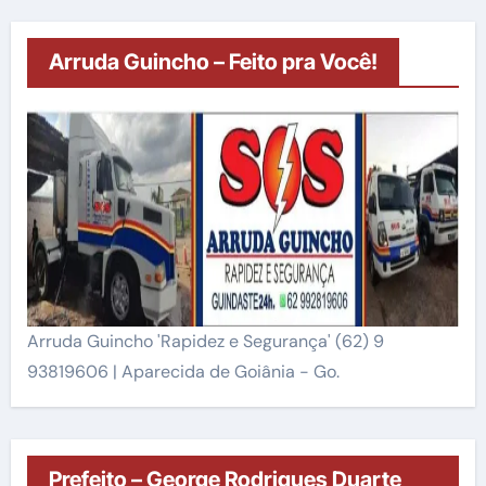
Arruda Guincho – Feito pra Você!
Arruda Guincho 'Rapidez e Segurança' (62) 9
93819606 | Aparecida de Goiânia - Go.
Prefeito – George Rodrigues Duarte