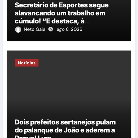
Secretário de Esportes segue
alavancando um trabalho em
cúmulo! “E destaca, à
importância do governo George
Neto Gaia
ago 8, 2026
Duarte em relação à construção
de mais uma nova quadra
poliesportiva”
Notícias
Dois prefeitos sertanejos pulam
do palanque de João e aderem a