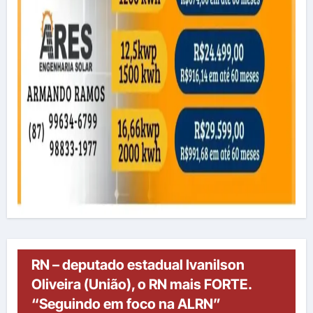
RN – deputado estadual Ivanilson
Oliveira (União), o RN mais FORTE.
“Seguindo em foco na ALRN”