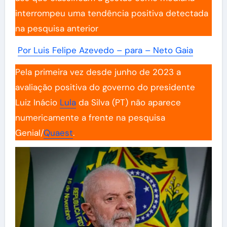
interrompeu uma tendência positiva detectada
na pesquisa anterior
Por Luis Felipe Azevedo – para – Neto Gaia
Pela primeira vez desde junho de 2023 a
avaliação positiva do governo do presidente
Luiz Inácio
Lula
da Silva (PT) não aparece
numericamente a frente na pesquisa
Genial/
Quaest
.