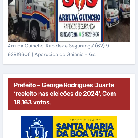
Arruda Guincho 'Rapidez e Segurança' (62) 9
93819606 | Aparecida de Goiânia - Go.
Prefeito – George Rodrigues Duarte
‘reeleito nas eleições de 2024’, Com
18.163 votos.