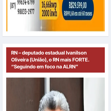
RN – deputado estadual Ivanilson
Oliveira (União), o RN mais FORTE.
“Seguindo em foco na ALRN”