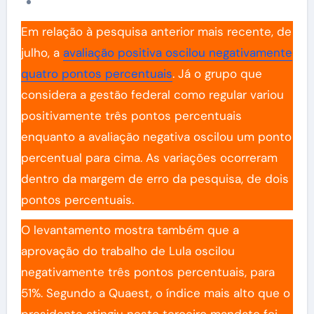
Em relação à pesquisa anterior mais recente, de
julho, a
avaliação positiva oscilou negativamente
quatro pontos percentuais
. Já o grupo que
considera a gestão federal como regular variou
positivamente três pontos percentuais
enquanto a avaliação negativa oscilou um ponto
percentual para cima. As variações ocorreram
dentro da margem de erro da pesquisa, de dois
pontos percentuais.
O levantamento mostra também que a
aprovação do trabalho de Lula oscilou
negativamente três pontos percentuais, para
51%. Segundo a Quaest, o índice mais alto que o