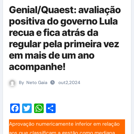
Genial/Quaest: avaliação
positiva do governo Lula
recua e fica atrás da
regular pela primeira vez
em mais de um ano
acompanhe!
By
Neto Gaia
out2,2024
Facebook
Twitter
WhatsApp
Share
Aprovação numericamente inferior em relação
aos que classificam a gestão como mediana