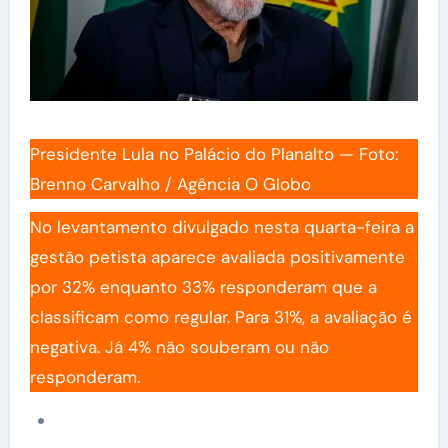
Presidente Lula no Palácio do Planalto — Foto:
Brenno Carvalho / Agência O Globo
No levantamento divulgado nesta quarta-feira a
gestão petista aparece avaliada positivamente
por 32% enquanto 33% responderam que a
classificam como regular. Para 31%, a avaliação é
negativa. Já 4% não souberam ou não
responderam.