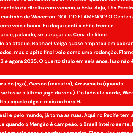
anteio da direita com veneno, a bola viaja, Léo Pereir
no cantinho de Weverton. GOL DO FLAMENGO! O Centená
nte veio abaixo. Eu daqui senti o chão tremer.
ando, pulando, se abraçando. Cena de filme.
odo ao ataque, Raphael Veiga quase empatou em cobra
 dedos, mas o apito final veio como uma redenção. Flam
 e agora 2025. O quarto título em seis anos. Isso não 
ara do jogo), Gerson (maestro), Arrascaeta (quando
se fosse o último jogo da vida). Do lado alviverde, We
ltou aquele algo a mais na hora H.
sil e pelo mundo, já toma as ruas. Aqui no Recife tem 
e quando o Mengão é campeão, o Brasil inteiro sente. 