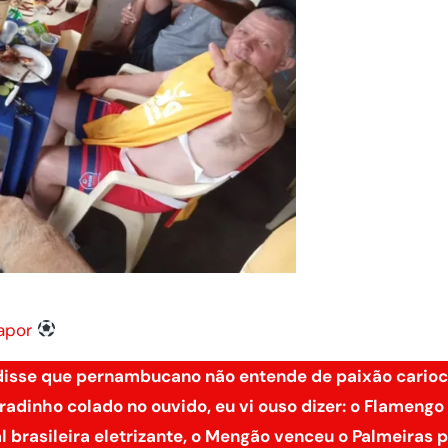
vapor
disse que pernambucano não entende de paixão cario
radinho colado no ouvido, eu vi ouso dizer: o Flamengo 
 brasileira eletrizante, o Mengão venceu o Palmeiras po