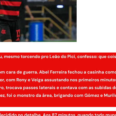
, mesmo torcendo pro Leão do Pici, confesso: que coi
com cara de guerra. Abel Ferreira fechou a casinha com
or, com Rony e Veiga assustando nos primeiros minuto
ro, trocava passes laterais e contava com as subidas d
ez, foi o monstro da área, brigando com Gómez e Muril
 decidido no detalhe. Aos 87 minutos, quando todo mun