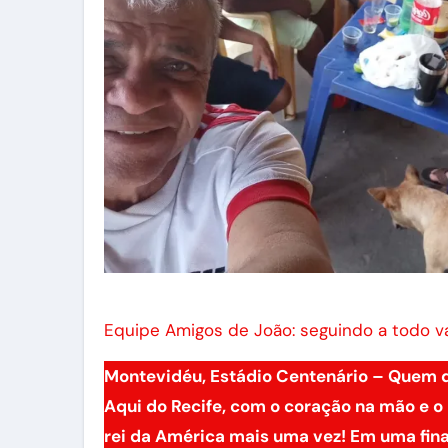
Equipe Amigos de João: seguindo a todo 
Montevidéu, Estádio Centenário – Quem 
Aqui do Recife, com o coração na mão e o 
rei da América mais uma vez! Em uma final