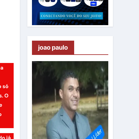
joao paulo
sa
o só
s. O
e
o
do já