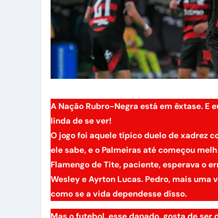
A Nação Rubro-Negra está em êxtase. E eu
linda de se ver!
O jogo foi aquele típico duelo de xadrez 
ele sabe, e o Palmeiras até começou melh
Flamengo de Tite, paciente, esperava o er
Wesley e Ayrton Lucas. Pedro, mais uma v
como se a vida dependesse disso.
Mas o futebol, esse danado, gosta de ser