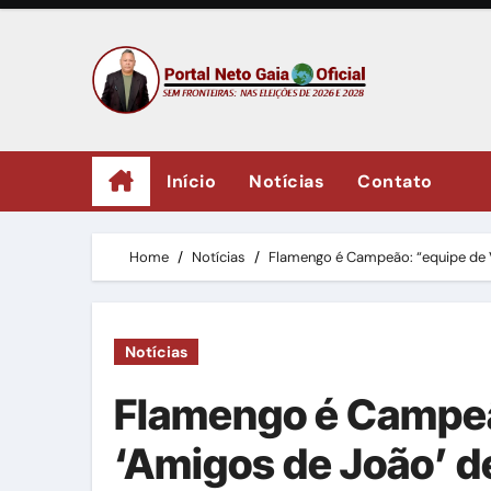
Skip
to
content
Início
Notícias
Contato
Home
Notícias
Flamengo é Campeão: “equipe de 
Notícias
Flamengo é Campeã
‘Amigos de João’ de