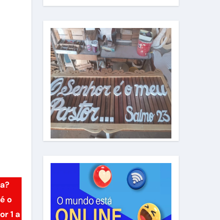
ca?
é o
r 1 a