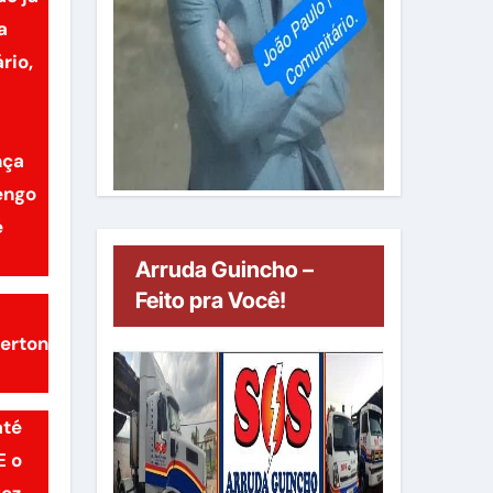
a
rio,
nça
engo
é
Arruda Guincho –
Feito pra Você!
verton
até
E o