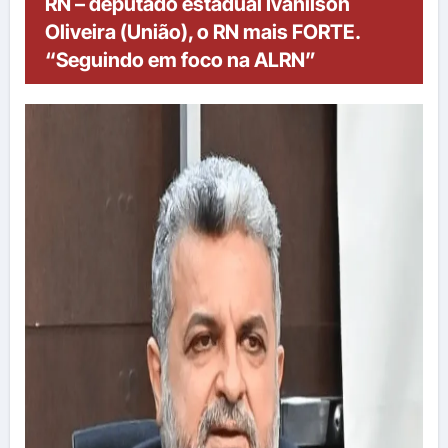
RN – deputado estadual Ivanilson
Oliveira (União), o RN mais FORTE.
“Seguindo em foco na ALRN”