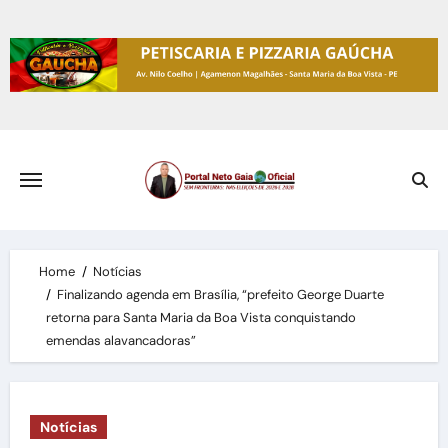
Skip
to
content
Home
Notícias
Finalizando agenda em Brasília, “prefeito George Duarte
retorna para Santa Maria da Boa Vista conquistando
emendas alavancadoras”
Notícias