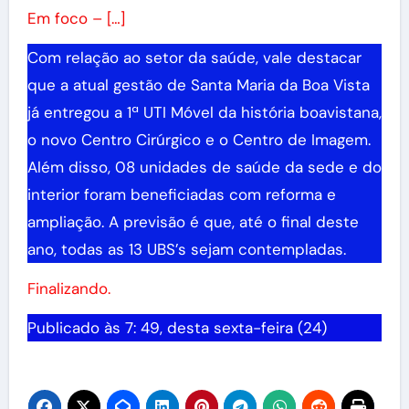
Em foco – […]
Com relação ao setor da saúde, vale destacar
que a atual gestão de Santa Maria da Boa Vista
já entregou a 1ª UTI Móvel da história boavistana,
o novo Centro Cirúrgico e o Centro de Imagem.
Além disso, 08 unidades de saúde da sede e do
interior foram beneficiadas com reforma e
ampliação. A previsão é que, até o final deste
ano, todas as 13 UBS’s sejam contempladas.
Finalizando.
Publicado às 7: 49, desta sexta-feira (24)