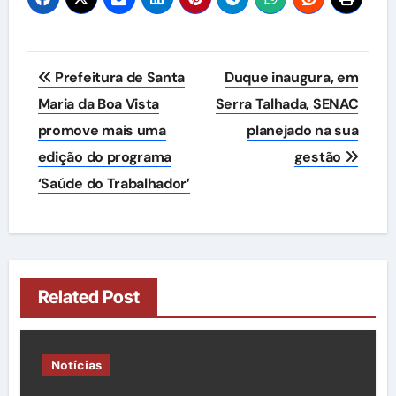
Navegação
Prefeitura de Santa
Duque inaugura, em
de
Maria da Boa Vista
Serra Talhada, SENAC
promove mais uma
planejado na sua
Post
edição do programa
gestão
‘Saúde do Trabalhador’
Related Post
Notícias