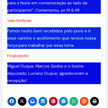
para a festa em comemoração ao lado de
participante!”. Comemorou, os M & M!
Vale lembrar:
Fomos muito bem recebidos pelo povo e é
esse carinho e acolhimento que renova nossa
força para trabalhar por essa terra.
Finalizando:
Miguel Duque, Marcos Godoy e o ilustre
deputado, Luciano Duque; agradeceram a
recepção!