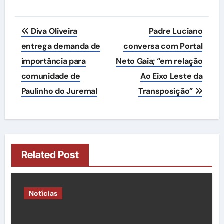
Navegação
Diva Oliveira
Padre Luciano
de
entrega demanda de
conversa com Portal
importância para
Neto Gaia; “em relação
Post
comunidade de
Ao Eixo Leste da
Paulinho do Juremal
Transposição”
Related Post
Notícias