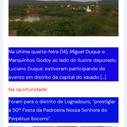
Na última quarta-feira (14), Miguel Duque e
Marquinhos Godoy ao lado do ilustre deputado,
Luciano Duque; estiveram participando de
evento em distrito da capital do xaxado […]
Na oportunidade:
Foram para o distrito de Logradouro, “prestigiar
a 50ª Festa da Padroeira Nossa Senhora do
Perpétuo Socorro”.